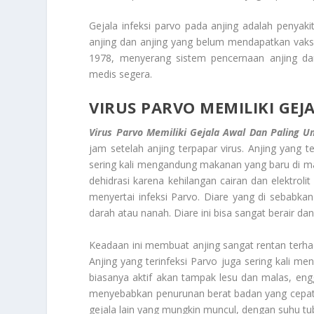
Gejala infeksi parvo pada anjing adalah penya
anjing dan anjing yang belum mendapatkan vaks
1978, menyerang sistem pencernaan anjing da
medis segera.
VIRUS PARVO
MEMILIKI GE
Virus Parvo
Memiliki Gejala Awal Dan Paling 
jam setelah anjing terpapar virus. Anjing yang 
sering kali mengandung makanan yang baru di mak
dehidrasi karena kehilangan cairan dan elektroli
menyertai infeksi Parvo. Diare yang di sebabka
darah atau nanah. Diare ini bisa sangat berair da
Keadaan ini membuat anjing sangat rentan terha
Anjing yang terinfeksi Parvo juga sering kali 
biasanya aktif akan tampak lesu dan malas, en
menyebabkan penurunan berat badan yang cepat,
gejala lain yang mungkin muncul, dengan suhu tu