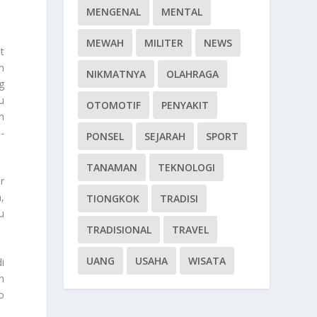
MENGENAL
MENTAL
MEWAH
MILITER
NEWS
t
m
NIKMATNYA
OLAHRAGA
g
u
OTOMOTIF
PENYAKIT
n
-
PONSEL
SEJARAH
SPORT
TANAMAN
TEKNOLOGI
r
,
TIONGKOK
TRADISI
u
TRADISIONAL
TRAVEL
UANG
USAHA
WISATA
i
h
o