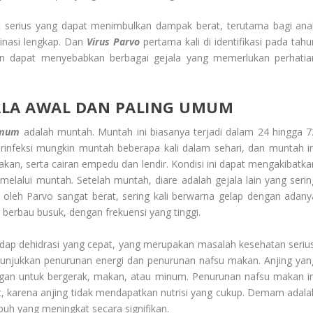
kit serius yang dapat menimbulkan dampak berat, terutama bagi ana
inasi lengkap. Dan
Virus Parvo
pertama kali di identifikasi pada tah
n dapat menyebabkan berbagai gejala yang memerlukan perhatia
JALA AWAL DAN PALING UMUM
Umum
adalah muntah. Muntah ini biasanya terjadi dalam 24 hingga 7
terinfeksi mungkin muntah beberapa kali dalam sehari, dan muntah in
an, serta cairan empedu dan lendir. Kondisi ini dapat mengakibatka
t melalui muntah. Setelah muntah, diare adalah gejala lain yang serin
n oleh Parvo sangat berat, sering kali berwarna gelap dengan adany
n berbau busuk, dengan frekuensi yang tinggi.
dap dehidrasi yang cepat, yang merupakan masalah kesehatan serius
menunjukkan penurunan energi dan penurunan nafsu makan. Anjing yan
ggan untuk bergerak, makan, atau minum. Penurunan nafsu makan in
 karena anjing tidak mendapatkan nutrisi yang cukup. Demam adala
buh yang meningkat secara signifikan.