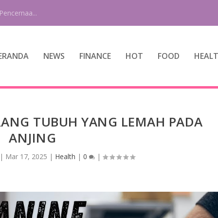
Pencernaa...
ERANDA
NEWS
FINANCE
HOT
FOOD
HEAL
RANG TUBUH YANG LEMAH PADA
ANJING
|
Mar 17, 2025
|
Health
|
0
|