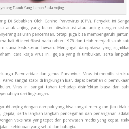
nyerang Tubuh Yang Lemah Pada Anjing
ang Di Sebabkan Oleh Canine Parvovirus (CPV). Penyakit Ini Sanga
a anak anjing yang belum divaksinasi atau anjing dengan siste
enyerang saluran pencernaan, tetapi juga bisa mempengaruhi jantun
ama kali di identifikasi pada tahun 1978 dan telah menjadi salah sat
lam dunia kedokteran hewan. Mengingat dampaknya yang signifika
ami cara kerja virus ini, gejala yang di timbulkan, serta langkah
uarga Parvoviridae dan genus Parvovirus. Virus ini memiliki struktu
l. Parvo sangat stabil di lingkungan luar, dapat bertahan di permukaan
ulan. Virus ini sangat tahan terhadap disinfektan biasa dan suh
epenuhnya dari lingkungan.
uhi anjing dengan dampak yang bisa sangat merugikan jika tidak d
si, gejala, serta langkah-langkah pencegahan dan penanganan adala
Dengan vaksinasi yang tepat dan perawatan medis yang cepat, risik
jalani kehidupan yang sehat dan bahagia.