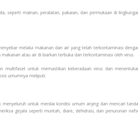
a, seperti mainan, peralatan, pakaian, dan permukaan di lingkunga
enyebar melalui makanan dan air yang telah terkontaminasi denga
jika makanan atau air di biarkan terbuka dan terkontaminasi oleh virus.
an multifaset untuk memastikan keberadaan virus dan menentuka
nosis umumnya meliputi:
 menyeluruh untuk menilai kondisi umum anjing dan mencari tanda
meriksa gejala seperti muntah, diare, dehidrasi, dan penurunan nafs