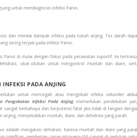
sung untuk mendiagnosis infeksi Parvo.
osis dan menilai dampak infeksi pada tubuh anjing. Tes darah dapa
ng sering terjadi pada infeksi Parvo.
si Parvo di mulai dengan fokus pada perawatan suportif. Ini termasu
dehidrasi, obat-obatan untuk mengontrol muntah dan diare, sert
N
INFEKSI PADA ANJING
perlukan untuk mencegah atau mengobati infeksi sekunder akiba
n Pengobatan
Infeksi Pada Anjing
memerlukan pendekatan yan
t sangat berbahaya dan berpotensi fatal jika tidak di tangani denga
n anjing, menyebabkan muntah, diare, dan dehidrasi yang parah.
o adalah mengatasi dehidrasi. Karena muntah dan diare yang para
g signifikan, pemberian cairan intravena (IV) sangat di perlukan untu