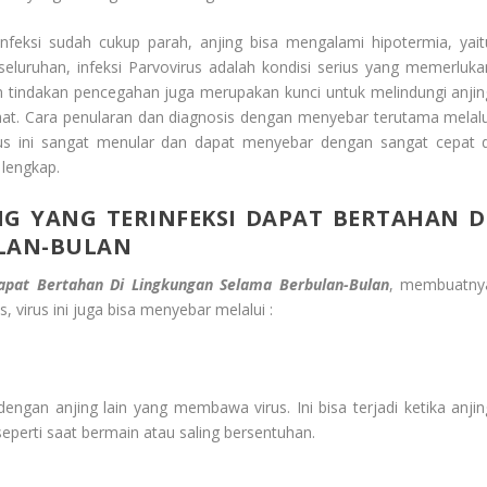
feksi sudah cukup parah, anjing bisa mengalami hipotermia, yait
eluruhan, infeksi Parvovirus adalah kondisi serius yang memerluka
an tindakan pencegahan juga merupakan kunci untuk melindungi anjin
hat. Cara penularan dan diagnosis dengan menyebar terutama melalu
irus ini sangat menular dan dapat menyebar dengan sangat cepat d
 lengkap.
NG YANG TERINFEKSI DAPAT BERTAHAN D
LAN-BULAN
Dapat Bertahan Di Lingkungan Selama Berbulan-Bulan
, membuatny
s, virus ini juga bisa menyebar melalui :
dengan anjing lain yang membawa virus. Ini bisa terjadi ketika anjin
 seperti saat bermain atau saling bersentuhan.