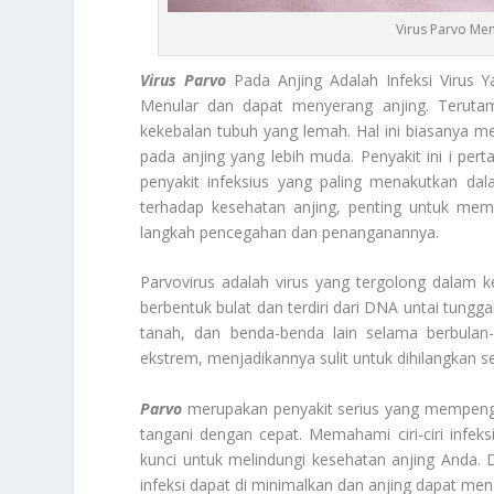
Virus Parvo Me
Virus Parvo
Pada Anjing Adalah Infeksi Virus Y
Menular dan dapat menyerang anjing. Terutam
kekebalan tubuh yang lemah. Hal ini biasanya m
pada anjing yang lebih muda. Penyakit ini i pert
penyakit infeksius yang paling menakutkan da
terhadap kesehatan anjing, penting untuk memah
langkah pencegahan dan penanganannya.
Parvovirus adalah virus yang tergolong dalam kel
berbentuk bulat dan terdiri dari DNA untai tungga
tanah, dan benda-benda lain selama berbulan-b
ekstrem, menjadikannya sulit untuk dihilangkan s
Parvo
merupakan penyakit serius yang mempengar
tangani dengan cepat. Memahami ciri-ciri infek
kunci untuk melindungi kesehatan anjing Anda. 
infeksi dapat di minimalkan dan anjing dapat men