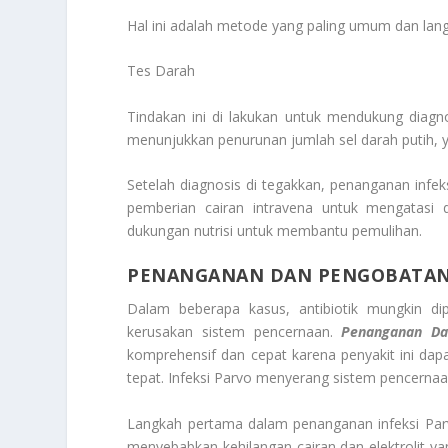
Hal ini adalah metode yang paling umum dan lang
Tes Darah
Tindakan ini di lakukan untuk mendukung diagn
menunjukkan penurunan jumlah sel darah putih, ya
Setelah diagnosis di tegakkan, penanganan infek
pemberian cairan intravena untuk mengatasi 
dukungan nutrisi untuk membantu pemulihan.
PENANGANAN DAN PENGOBATA
Dalam beberapa kasus, antibiotik mungkin di
kerusakan sistem pencernaan.
Penanganan Da
komprehensif dan cepat karena penyakit ini dapa
tepat. Infeksi Parvo menyerang sistem pencernaa
Langkah pertama dalam penanganan infeksi Parv
menyebabkan kehilangan cairan dan elektrolit yan