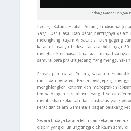
Pedang Katana Dengan P
Pedang Katana
Adalah Pedang Tradisional Jep
Yang Luar Biasa. Dan peran pentingnya dalam b
melengkung, tajam di satu sisi. Dan gagang ya
katana biasanya berkisar antara 60 hingga 8
menghasilkan lapisan baja kuat menjadikannya s
samurai para prajurit Jepang. Yang menggunakan
Proses pembuatan
Pedang Katana
membutuhkan
rumit dan bertahap. Pandai besi Jepang mengguna
menghilangkan kotoran dan menciptakan lapisan-l
tempa dengan cara khusus yang di sebut diferen
memberikan kekuatan dan elastisitas yang berb
keras dan tajam. Sementara bagian belakang peda
Secara budaya katana lebih dari sekadar senjata 
disiplin yang di junjung tinggi oleh kaum samura