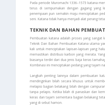
Pada periode Muromachi 1336–1573 katana menja
terus di sempurnakan dengan gagang yang l
penempaan pun semakin maju menciptakan pedang
seni. Katana tidak hanya menjadi alat perang tetap
TEKNIK DAN BAHAN PEMBUA
Pembuatan katana adalah proses yang sangat ko
Teknik Dan Bahan Pembuatan Katana
utama yan
kali untuk menciptakan lapisan-lapisan yang hal
memastikan distribusi karbon yang merata. Yang
biasanya terdiri dari dua jenis baja keras tamaha
Kombinasi ini menciptakan pedang yang tajam na
Langkah penting lainnya dalam pembuatan kat
mendinginkan bilah secara khusus untuk member
melapisi bagian belakang bilah dengan campuran
tanpa pelapis. Ketika bilah di panaskan dan ke
keras dan tajam sementara bagian belakang tetap
yang di sebut hamon.