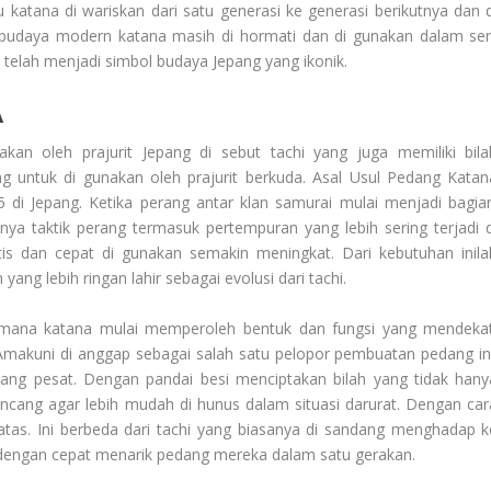
katana di wariskan dari satu generasi ke generasi berikutnya dan d
budaya modern katana masih di hormati dan di gunakan dalam sen
na telah menjadi simbol budaya Jepang yang ikonik.
A
an oleh prajurit Jepang di sebut tachi yang juga memiliki bila
g untuk di gunakan oleh prajurit berkuda.
Asal Usul Pedang Katan
5 di Jepang. Ketika perang antar klan samurai mulai menjadi bagia
ya taktik perang termasuk pertempuran yang lebih sering terjadi d
tis dan cepat di gunakan semakin meningkat. Dari kebutuhan inila
ang lebih ringan lahir sebagai evolusi dari tachi.
mana katana mulai memperoleh bentuk dan fungsi yang mendekat
 Amakuni di anggap sebagai salah satu pelopor pembuatan pedang ini
ng pesat. Dengan pandai besi menciptakan bilah yang tidak hany
rancang agar lebih mudah di hunus dalam situasi darurat. Dengan car
atas. Ini berbeda dari tachi yang biasanya di sandang menghadap k
dengan cepat menarik pedang mereka dalam satu gerakan.