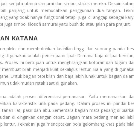
di senjata utama samurai dan simbol status mereka. Desain katan
ebih panjang untuk memudahkan penggunaan dua tangan. Tekni
 yang tidak hanya fungsional tetapi juga di anggap sebagai kary
i juga simbol filosofi samurai yaitu bushido atau jalan para prajurit.
TAN KATANA
mpleks dan membutuhkan keahlian tinggi dari seorang pandai besi
g di gunakan adalah penempaan lipat. Di mana baja di lipat berulan
us. Proses ini bertujuan untuk menghilangkan kotoran dari logam da
 membuat bilah menjadi kuat sekaligus lentur. Baja yang di gunaka
gane. Untuk bagian tepi bilah dan baja lebih lunak untuk bagian dalam
mun tidak mudah retak saat di gunakan.
ana adalah proses diferensiasi pemanasan. Yaitu memanaskan da
ikan karakteristik unik pada pedang. Dalam proses ini pandai bes
 tanah liat, pasir dan abu. Sementara bagian mata pedang di biarka
mudian di dinginkan dengan cepat. Bagian mata pedang menjadi lebi
 lentur. Teknik ini juga menciptakan pola gelombang khas pada bila