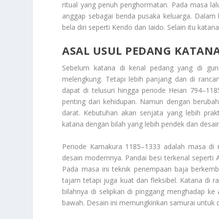
ritual yang penuh penghormatan. Pada masa lalu 
anggap sebagai benda pusaka keluarga. Dalam 
bela diri seperti Kendo dan Iaido. Selain itu kata
ASAL USUL PEDANG KATAN
Sebelum katana di kenal pedang yang di gunak
melengkung. Tetapi lebih panjang dan di rancan
dapat di telusuri hingga periode Heian 794–118
penting dari kehidupan. Namun dengan berubahn
darat. Kebutuhan akan senjata yang lebih prak
katana dengan bilah yang lebih pendek dan desain y
Periode Kamakura 1185–1333 adalah masa di 
desain modernnya. Pandai besi terkenal seperti
Pada masa ini teknik penempaan baja berkemba
tajam tetapi juga kuat dan fleksibel. Katana di 
bilahnya di selipkan di pinggang menghadap ke 
bawah. Desain ini memungkinkan samurai untuk 