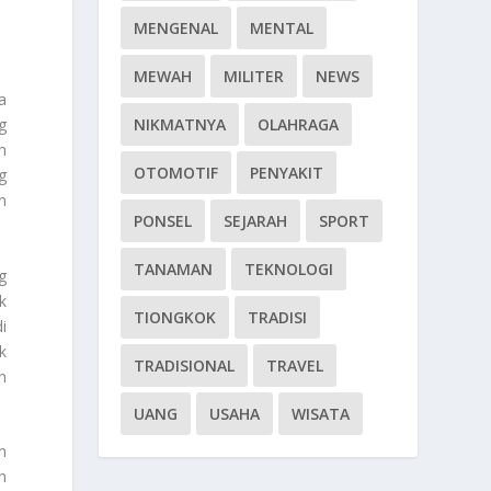
MENGENAL
MENTAL
MEWAH
MILITER
NEWS
a
NIKMATNYA
OLAHRAGA
g
h
OTOMOTIF
PENYAKIT
g
n
PONSEL
SEJARAH
SPORT
TANAMAN
TEKNOLOGI
g
k
TIONGKOK
TRADISI
i
k
TRADISIONAL
TRAVEL
h
UANG
USAHA
WISATA
n
h