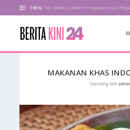
TREN:
Hidangan Populer Pangsit Di Negara Asia
B
MAKANAN KHAS INDON
Diposting oleh
admin