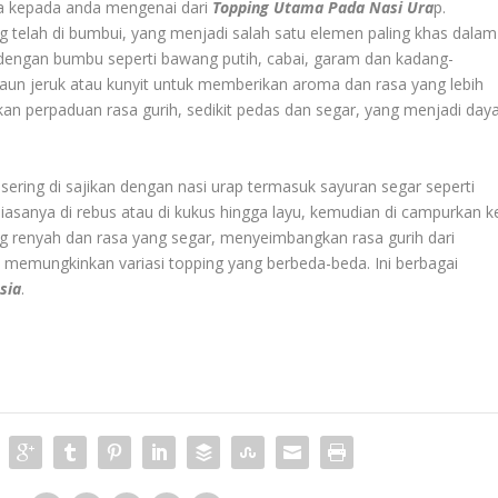
a kepada anda mengenai dari
Topping Utama Pada Nasi Ura
p.
g telah di bumbui, yang menjadi salah satu elemen paling khas dalam
ur dengan bumbu seperti bawang putih, cabai, garam dan kadang-
aun jeruk atau kunyit untuk memberikan aroma dan rasa yang lebih
kan perpaduan rasa gurih, sedikit pedas dan segar, yang menjadi day
g sering di sajikan dengan nasi urap termasuk sayuran segar seperti
iasanya di rebus atau di kukus hingga layu, kemudian di campurkan k
g renyah dan rasa yang segar, menyeimbangkan rasa gurih dari
n memungkinkan variasi topping yang berbeda-beda. Ini berbagai
sia
.