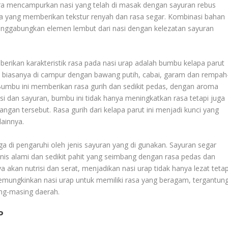
ara mencampurkan nasi yang telah di masak dengan sayuran rebus
ta yang memberikan tekstur renyah dan rasa segar. Kombinasi bahan
enggabungkan elemen lembut dari nasi dengan kelezatan sayuran
erikan karakteristik rasa pada nasi urap adalah bumbu kelapa parut
n biasanya di campur dengan bawang putih, cabai, garam dan rempah
Bumbu ini memberikan rasa gurih dan sedikit pedas, dengan aroma
si dan sayuran, bumbu ini tidak hanya meningkatkan rasa tetapi juga
gan tersebut. Rasa gurih dari kelapa parut ini menjadi kunci yang
lainnya.
 di pengaruhi oleh jenis sayuran yang di gunakan. Sayuran segar
is alami dan sedikit pahit yang seimbang dengan rasa pedas dan
aya akan nutrisi dan serat, menjadikan nasi urap tidak hanya lezat tetap
emungkinkan nasi urap untuk memiliki rasa yang beragam, tergantun
ng-masing daerah.
P