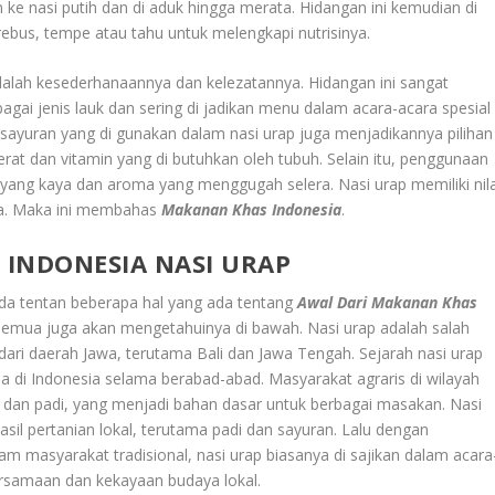
ke nasi putih dan di aduk hingga merata. Hidangan ini kemudian di
rebus, tempe atau tahu untuk melengkapi nutrisinya.
 adalah kesederhanaannya dan kelezatannya. Hidangan ini sangat
ai jenis lauk dan sering di jadikan menu dalam acara-acara spesial
sayuran yang di gunakan dalam nasi urap juga menjadikannya pilihan
at dan vitamin yang di butuhkan oleh tubuh. Selain itu, penggunaan
yang kaya dan aroma yang menggugah selera. Nasi urap memiliki nila
ia. Maka ini membahas
Makanan Khas Indonesia
.
INDONESIA NASI URA
P
da tentan beberapa hal yang ada tentang
Awal Dari Makanan Khas
a semua juga akan mengetahuinya di bawah. Nasi urap adalah salah
 dari daerah Jawa, terutama Bali dan Jawa Tengah. Sejarah nasi urap
ada di Indonesia selama berabad-abad. Masyarakat agraris di wilayah
dan padi, yang menjadi bahan dasar untuk berbagai masakan. Nasi
il pertanian lokal, terutama padi dan sayuran. Lalu dengan
am masyarakat tradisional, nasi urap biasanya di sajikan dalam acara
rsamaan dan kekayaan budaya lokal.