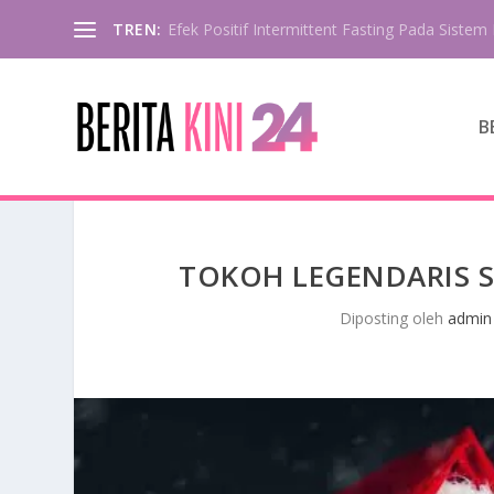
TREN:
Efek Positif Intermittent Fasting Pada Sistem 
B
TOKOH LEGENDARIS 
Diposting oleh
admin