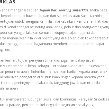
RKLAS
da anda mengenai sebuah
Tujuan Dari Seorang Sinterklas
. Maka pada
 kepada anda di bawah. Tujuan dari Sinterklas atau Saint Nicholas,
ertujuan untuk mengajarkan nilai-nilai kebaikan, kemurahan hati dan
s di kenal sebagai pelindung anak-anak, pelaut dan orang-orang yan
ebaikan yang di lakukan semasa hidupnya, tujuan utama dari
ta meneruskan nilai-nilai positif yang di ajarkan oleh tokoh tersebut
terklas menggambarkan bagaimana memberikan tanpa pamrih dapat
 lain.
dan Jerman, tujuan perayaan Sinterklas juga mencakup aspek
m 5 Desember, di kenal sebagai Sinterklaasavond atau Pakjesavond,
an penuh harapan. Sinterklas memberikan hadiah kepada anak-anak
n memberikan peringatan atau hukuman ringan kepada mereka yang
r tentang pentingnya perilaku baik, tanggung jawab dan nilai-nilai
uh harapan.
 untuk mempererat hubungan sosial dan komunitas. Perayaan Sinterkla
masuk parade, pertemuan keluarga dan kegiatan sosial yang