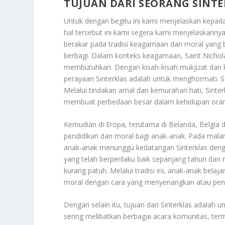
TUJUAN DARI SEORANG SINTE
Untuk dengan begitu ini kami menjelaskan kepa
hal tersebut ini kami segera kami menjelaskannya
berakar pada tradisi keagamaan dan moral yang b
berbagi. Dalam konteks keagamaan, Saint Nichola
membutuhkan. Dengan kisah-kisah mukjizat dan k
perayaan Sinterklas adalah untuk menghormati. Ser
Melalui tindakan amal dan kemurahan hati, Sin
membuat perbedaan besar dalam kehidupan orang
Kemudian di Eropa, terutama di Belanda, Belgia 
pendidikan dan moral bagi anak-anak. Pada mala
anak-anak menunggu kedatangan Sinterklas deng
yang telah berperilaku baik sepanjang tahun da
kurang patuh. Melalui tradisi ini, anak-anak belaja
moral dengan cara yang menyenangkan atau pen
Dengan selain itu, tujuan dari Sinterklas adalah
sering melibatkan berbagai acara komunitas, ter