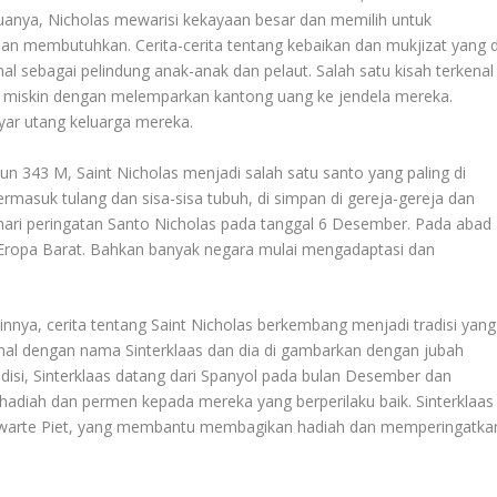
 tuanya, Nicholas mewarisi kekayaan besar dan memilih untuk
 membutuhkan. Cerita-cerita tentang kebaikan dan mukjizat yang d
nal sebagai pelindung anak-anak dan pelaut. Salah satu kisah terkenal
 miskin dengan melemparkan kantong uang ke jendela mereka.
yar utang keluarga mereka.
un 343 M, Saint Nicholas menjadi salah satu santo yang paling di
termasuk tulang dan sisa-sisa tubuh, di simpan di gereja-gereja dan
hari peringatan Santo Nicholas pada tanggal 6 Desember. Pada abad
e Eropa Barat. Bahkan banyak negara mulai mengadaptasi dan
nnya, cerita tentang Saint Nicholas berkembang menjadi tradisi yang
 kenal dengan nama Sinterklaas dan dia di gambarkan dengan jubah
adisi, Sinterklaas datang dari Spanyol pada bulan Desember dan
adiah dan permen kepada mereka yang berperilaku baik. Sinterklaas
 Zwarte Piet, yang membantu membagikan hadiah dan memperingatka