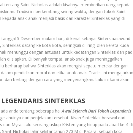
enal tentang Saint Nicholas adalah kisahnya memberikan uang kepada
skinan. Tradisi ini berkembang seiring waktu, dengan tokoh Saint
kepada anak-anak menjadi basis dari karakter Sinterklas yang di
a tanggal 5 Desember malam hari, di kenal sebagai Sinterklaasavond
nterklas datang ke kota-kota, seringkali di iringi oleh kereta kuda
ak menunggu dengan antusias untuk kedatangan Sinterklas dan pad
ah di siapkan. Di banyak tempat, anak-anak juga meninggalkan
Lalu berharap bahwa Sinterklas akan mengisi sepatu mereka dengan
n dalam pendidikan moral dan etika anak-anak. Tradisi ini mengajarka
an dan berbagi dengan cara yang menyenangkan. Lalu ini kami akan
 LEGENDARIS SINTERKLAS
pada anda tentang beberapa hal
Awal Sejarah Dari Tokoh Legendaris
etahuinya dari penjelasan tersebut. Kisah Sinterklas berawal dari
as dari Myra. Lalu seorang uskup Kristen yang hidup pada abad ke-4 di
. Saint Nicholas lahir sekitar tahun 270 M di Patara, sebuah kota