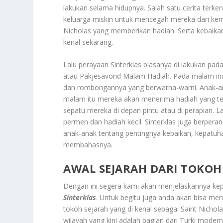
lakukan selama hidupnya. Salah satu cerita terk
keluarga miskin untuk mencegah mereka dari kemi
Nicholas yang memberikan hadiah. Serta kebaikan 
kenal sekarang.
Lalu perayaan Sinterklas biasanya di lakukan pad
atau Pakjesavond Malam Hadiah. Pada malam ini, Si
dan rombongannya yang berwarna-warni. Anak-an
malam itu mereka akan menerima hadiah yang tel
sepatu mereka di depan pintu atau di perapian. 
permen dan hadiah kecil. Sinterklas juga berpera
anak-anak tentang pentingnya kebaikan, kepatuh
membahasnya.
AWAL SEJARAH DARI TOKOH
Dengan ini segera kami akan menjelaskannya ke
Sinterklas
. Untuk begitu juga anda akan bisa meng
tokoh sejarah yang di kenal sebagai Saint Nichol
wilayah yang kini adalah bagian dari Turki modern