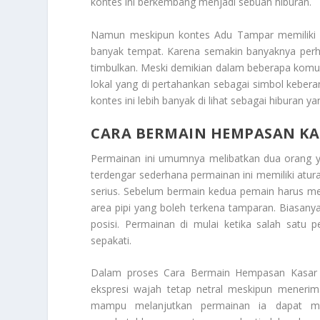
kontes ini berkembang menjadi sebuah hiburan.
Namun meskipun kontes Adu Tampar memiliki a
banyak tempat. Karena semakin banyaknya perh
timbulkan. Meski demikian dalam beberapa komunita
lokal yang di pertahankan sebagai simbol kebera
kontes ini lebih banyak di lihat sebagai hiburan ya
CARA BERMAIN HEMPASAN KA
Permainan ini umumnya melibatkan dua orang ya
terdengar sederhana permainan ini memiliki atura
serius. Sebelum bermain kedua pemain harus m
area pipi yang boleh terkena tamparan. Biasany
posisi. Permainan di mulai ketika salah sat
sepakati.
Dalam proses
Cara Bermain Hempasan Kasar
ekspresi wajah tetap netral meskipun menerim
mampu melanjutkan permainan ia dapat me