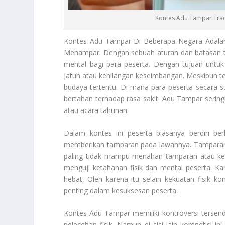
Kontes Adu Tampar Trad
Kontes Adu Tampar
Di Beberapa Negara Adalah
Menampar. Dengan sebuah aturan dan batasan tert
mental bagi para peserta. Dengan tujuan untu
jatuh atau kehilangan keseimbangan. Meskipun ter
budaya tertentu. Di mana para peserta secara 
bertahan terhadap rasa sakit. Adu Tampar seringka
atau acara tahunan.
Dalam kontes ini peserta biasanya berdiri b
memberikan tamparan pada lawannya. Tamparan d
paling tidak mampu menahan tamparan atau ke
menguji ketahanan fisik dan mental peserta. K
hebat. Oleh karena itu selain kekuatan fisik 
penting dalam kesuksesan peserta.
Kontes Adu Tampar
memiliki kontroversi terse
pelecehan fisik. Namun di sisi lain kompetisi ini