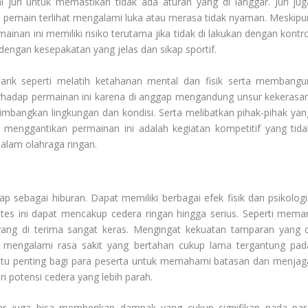
uri untuk memastikan tidak ada aturan yang di langgar. Juri jug
u pemain terlihat mengalami luka atau merasa tidak nyaman. Meskipu
inan ini memiliki risiko terutama jika tidak di lakukan dengan kontro
 dengan kesepakatan yang jelas dan sikap sportif.
narik seperti melatih ketahanan mental dan fisik serta membangu
erhadap permainan ini karena di anggap mengandung unsur kekerasan
mbangkan lingkungan dan kondisi. Serta melibatkan pihak-pihak yan
 menggantikan permainan ini adalah kegiatan kompetitif yang tida
dalam olahraga ringan.
 sebagai hiburan. Dapat memiliki berbagai efek fisik dan psikologi
ntes ini dapat mencakup cedera ringan hingga serius. Seperti memar
ang di terima sangat keras. Mengingat kekuatan tamparan yang d
t mengalami rasa sakit yang bertahan cukup lama tergantung pad
na itu penting bagi para peserta untuk memahami batasan dan menjag
 potensi cedera yang lebih parah.
ar
juga bisa memberikan dampak yang cukup signifikan pada par