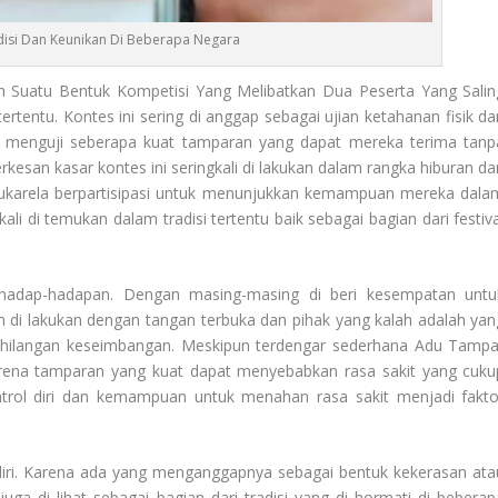
isi Dan Keunikan Di Beberapa Negara
 Suatu Bentuk Kompetisi Yang Melibatkan Dua Peserta Yang Salin
entu. Kontes ini sering di anggap sebagai ujian ketahanan fisik da
k menguji seberapa kuat tamparan yang dapat mereka terima tanp
kesan kasar kontes ini seringkali di lakukan dalam rangka hiburan da
sukarela berpartisipasi untuk menunjukkan kemampuan mereka dala
li di temukan dalam tradisi tertentu baik sebagai bagian dari festiva
erhadap-hadapan. Dengan masing-masing di beri kesempatan untu
i lakukan dengan tangan terbuka dan pihak yang kalah adalah yan
hilangan keseimbangan. Meskipun terdengar sederhana Adu Tampa
arena tamparan yang kuat dapat menyebabkan rasa sakit yang cuku
kontrol diri dan kemampuan untuk menahan rasa sakit menjadi fakto
ndiri. Karena ada yang menganggapnya sebagai bentuk kekerasan ata
 juga di lihat sebagai bagian dari tradisi yang di hormati di beberap