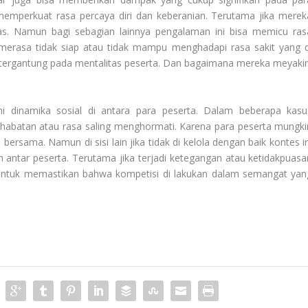
 memperkuat rasa percaya diri dan keberanian. Terutama jika merek
as. Namun bagi sebagian lainnya pengalaman ini bisa memicu ras
merasa tidak siap atau tidak mampu menghadapi rasa sakit yang d
i tergantung pada mentalitas peserta. Dan bagaimana mereka meyakin
dinamika sosial di antara para peserta. Dalam beberapa kasu
habatan atau rasa saling menghormati. Karena para peserta mungki
ersama. Namun di sisi lain jika tidak di kelola dengan baik kontes in
antar peserta. Terutama jika terjadi ketegangan atau ketidakpuasa
ng untuk memastikan bahwa kompetisi di lakukan dalam semangat yan