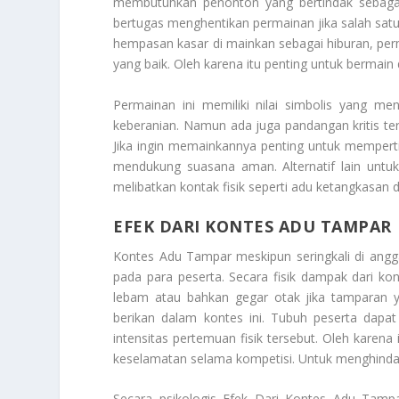
membutuhkan penonton yang bertindak sebagai j
bertugas menghentikan permainan jika salah sat
hempasan kasar di mainkan sebagai hiburan, perma
yang baik. Oleh karena itu penting untuk bermain
Permainan ini memiliki nilai simbolis yang me
keberanian. Namun ada juga pandangan kritis t
Jika ingin memainkannya penting untuk memperti
mendukung suasana aman. Alternatif lain untuk
melibatkan kontak fisik seperti adu ketangkasan 
EFEK DARI KONTES ADU TAMPAR
Kontes Adu Tampar meskipun seringkali di anggap
pada para peserta. Secara fisik dampak dari ko
lebam atau bahkan gegar otak jika tamparan y
berikan dalam kontes ini. Tubuh peserta dapa
intensitas pertemuan fisik tersebut. Oleh kare
keselamatan selama kompetisi. Untuk menghindari
Secara psikologis
Efek Dari Kontes Adu Tamp