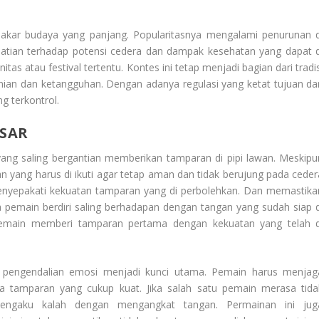
kar budaya yang panjang. Popularitasnya mengalami penurunan d
atian terhadap potensi cedera dan dampak kesehatan yang dapat d
s atau festival tertentu. Kontes ini tetap menjadi bagian dari tradis
nian dan ketangguhan. Dengan adanya regulasi yang ketat tujuan dar
ng terkontrol.
SAR
ng saling bergantian memberikan tamparan di pipi lawan. Meskipu
n yang harus di ikuti agar tetap aman dan tidak berujung pada ceder
enyepakati kekuatan tamparan yang di perbolehkan. Dan memastika
a pemain berdiri saling berhadapan dengan tangan yang sudah siap d
u pemain memberi tamparan pertama dengan kekuatan yang telah d
pengendalian emosi menjadi kunci utama. Pemain harus menjag
a tamparan yang cukup kuat. Jika salah satu pemain merasa tida
ngaku kalah dengan mengangkat tangan. Permainan ini jug