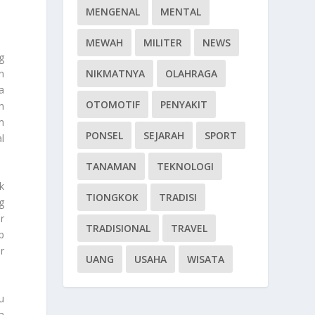
MENGENAL
MENTAL
MEWAH
MILITER
NEWS
g
n
NIKMATNYA
OLAHRAGA
a
OTOMOTIF
PENYAKIT
n
m
PONSEL
SEJARAH
SPORT
l
TANAMAN
TEKNOLOGI
k
TIONGKOK
TRADISI
g
r
TRADISIONAL
TRAVEL
p
r
UANG
USAHA
WISATA
u
a