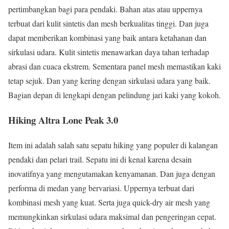
pertimbangkan bagi para pendaki. Bahan atas atau uppernya
terbuat dari kulit sintetis dan mesh berkualitas tinggi. Dan juga
dapat memberikan kombinasi yang baik antara ketahanan dan
sirkulasi udara. Kulit sintetis menawarkan daya tahan terhadap
abrasi dan cuaca ekstrem. Sementara panel mesh memastikan kaki
tetap sejuk. Dan yang kering dengan sirkulasi udara yang baik.
Bagian depan di lengkapi dengan pelindung jari kaki yang kokoh.
Hiking Altra Lone Peak 3.0
Item ini adalah salah satu sepatu hiking yang populer di kalangan
pendaki dan pelari trail. Sepatu ini di kenal karena desain
inovatifnya yang mengutamakan kenyamanan. Dan juga dengan
performa di medan yang bervariasi. Uppernya terbuat dari
kombinasi mesh yang kuat. Serta juga quick-dry air mesh yang
memungkinkan sirkulasi udara maksimal dan pengeringan cepat.