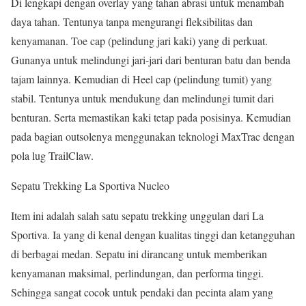
Di lengkapi dengan overlay yang tahan abrasi untuk menambah
daya tahan. Tentunya tanpa mengurangi fleksibilitas dan
kenyamanan. Toe cap (pelindung jari kaki) yang di perkuat.
Gunanya untuk melindungi jari-jari dari benturan batu dan benda
tajam lainnya. Kemudian di Heel cap (pelindung tumit) yang
stabil. Tentunya untuk mendukung dan melindungi tumit dari
benturan. Serta memastikan kaki tetap pada posisinya. Kemudian
pada bagian outsolenya menggunakan teknologi MaxTrac dengan
pola lug TrailClaw.
Sepatu Trekking La Sportiva Nucleo
Item ini adalah salah satu sepatu trekking unggulan dari La
Sportiva. Ia yang di kenal dengan kualitas tinggi dan ketangguhan
di berbagai medan. Sepatu ini dirancang untuk memberikan
kenyamanan maksimal, perlindungan, dan performa tinggi.
Sehingga sangat cocok untuk pendaki dan pecinta alam yang