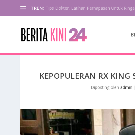
TREN:
Tips Dokter, Latihan Pernapasan Untuk Ringa
B
KEPOPULERAN RX KING 
Diposting oleh
admin