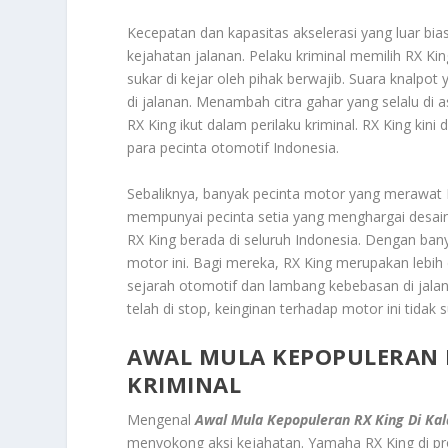
Kecepatan dan kapasitas akselerasi yang luar bi
kejahatan jalanan. Pelaku kriminal memilih RX K
sukar di kejar oleh pihak berwajib. Suara knalpo
di jalanan. Menambah citra gahar yang selalu di
RX King ikut dalam perilaku kriminal. RX King kini
para pecinta otomotif Indonesia.
Sebaliknya, banyak pecinta motor yang merawat R
mempunyai pecinta setia yang menghargai desain
RX King berada di seluruh Indonesia. Dengan bany
motor ini. Bagi mereka, RX King merupakan lebih d
sejarah otomotif dan lambang kebebasan di jalan
telah di stop, keinginan terhadap motor ini tidak s
AWAL MULA KEPOPULERAN 
KRIMINAL
Mengenal
Awal Mula Kepopuleran RX King Di Kal
menyokong aksi kejahatan. Yamaha RX King di p