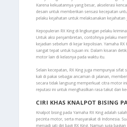
Karena kekuatannya yang besar, akselerasi kencan
desain untuk memberikan sensasi kecepatan untuk
pelaku kejahatan untuk melaksanakan kejahatan 
Kepopuleran RX King di lingkungan pelaku krimina
Untuk aksi penjambretan, contohnya pelaku memer
kejadian sebelum di kejar kepolisian. Yamaha RX 
sangat tepat untuk tujuan ini. Dalam kisaran deti
motor lain di kelasnya pada waktu itu.
Selain kecepatan, RX King juga mempunyai sifat s
kali di pakai sebagai ancaman di jalanan, member
secara tidak langsung memperkuat citra motor in
reputasi ini untuk menghasilkan rasa takut dan 
CIRI KHAS KNALPOT BISING P
Knalpot bising pada Yamaha RX King adalah salah 
pecinta motor, serta masyarakat di Indonesia. S
menjadi jati diri bagi RX King. Namun juga bagia