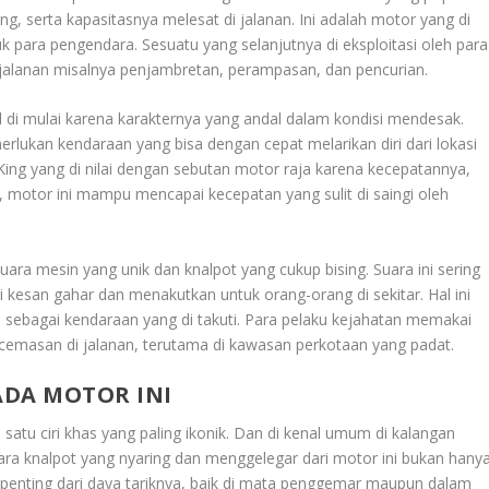
g, serta kapasitasnya melesat di jalanan. Ini adalah motor yang di
 para pengendara. Sesuatu yang selanjutnya di eksploitasi oleh para
jalanan misalnya penjambretan, perampasan, dan pencurian.
l di mulai karena karakternya yang andal dalam kondisi mendesak.
lukan kendaraan yang bisa dengan cepat melarikan diri dari lokasi
King yang di nilai dengan sebutan motor raja karena kecepatannya,
k, motor ini mampu mencapai kecepatan yang sulit di saingi oleh
uara mesin yang unik dan knalpot yang cukup bising. Suara ini sering
i kesan gahar dan menakutkan untuk orang-orang di sekitar. Hal ini
i sebagai kendaraan yang di takuti. Para pelaku kejahatan memakai
kecemasan di jalanan, terutama di kawasan perkotaan yang padat.
ADA MOTOR INI
satu ciri khas yang paling ikonik. Dan di kenal umum di kalangan
uara knalpot yang nyaring dan menggelegar dari motor ini bukan hany
n penting dari daya tariknya, baik di mata penggemar maupun dalam