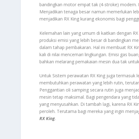
bandingkan motor empat tak (4-stroke) modern. M
Menjadikan tenaga besar namun memerlukan lebi
menjadikan RX King kurang ekonomis bagi penggu
Kelemahan lain yang umum di kaitkan dengan RX K
produksi emisi yang lebih besar di bandingkan me
dalam tahap pembakaran. Hal ini membuat RX Kin
kali di nilai mencemari lingkungan. Emisi gas b
bahkan melarang pemakaian mesin dua tak untuk
Untuk Sistem perawatan RX King juga termasuk le
membutuhkan perawatan yang lebih rutin, terutam
Penggantian oli samping secara rutin juga menja
mesin tetap maksimal. Bagi pengendara yang tidak
yang menyusahkan. Di tambah lagi, karena RX King
peroleh. Terutama bagi mereka yang ingin menjag
RX King
.