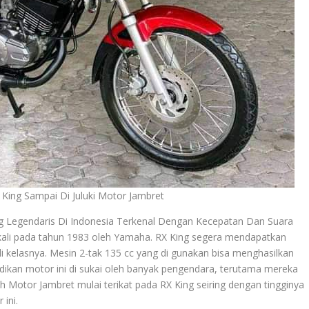
King Sampai Di Juluki Motor Jambret
g Legendaris Di Indonesia Terkenal Dengan Kecepatan Dan Suara
kali pada tahun 1983 oleh Yamaha. RX King segera mendapatkan
di kelasnya. Mesin 2-tak 135 cc yang di gunakan bisa menghasilkan
adikan motor ini di sukai oleh banyak pengendara, terutama mereka
h Motor Jambret mulai terikat pada RX King seiring dengan tingginya
ini.