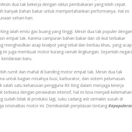
esin dua tak bekerja dengan siklus pembakaran yang lebih cepat.
h banyak bahan bakar untuk mempertahankan performanya. Hal ini
naan sehari-hari.
ing ialah emisi gas buang yang tinggi. Mesin dua tak populer denga
sin empat tak. Karena campuran bahan bakar dan oli ikut terbakar
g menghasilkan asap knalpot yang tebal dan berbau khas, yang acap
uang ini juga membuat motor kurang ramah lingkungan. Sejumlah negar
 kendaraan baru.
bih rumit dan mahal di banding motor empat tak. Mesin dua tak
a untuk bagian misalnya busi, karburator, dan sistem pelumasan.
di salah satu keharusan pengguna RX King dalam menjaga kinerja
 terbiasa dengan perawatan intensif, hal ini bisa menjadi kelemahan
 sudah tidak di produksi lagi, suku cadang asli semakin susah di
a orisinalitas motor ini. Demikianlah penjelasan tentang
Kepopulera