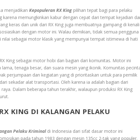
asa menjadikan
Kepopuleran RX King
pilihan tepat bagi para pelaku
ing karena memungkinkan kabur dengan cepat dari tempat kejadian da
t yang keras dan unik dari RX King juga membuatnya gampang di kenali
 asosiasikan dengan motor ini. Walau demikian, tidak semua pengguna
 di nilai sebagai motor klasik yang mempunyai tempat istimewa di hati
X King sebagai motor hobi dan bagian dari komunitas. Motor ini
 lama, tenaga besar, dan suara mesin yang ikonik. Komunitas pecint
ak perjumpaan dan kegiatan yang di prioritaskan untuk para pemilik
ari sekadar alat transportasi. Oleh karena ia adalah bagian dari
 raya. Dalam beberapa tahun terakhir, walaupun produksi RX King
urut.
RX KING DI KALANGAN PELAKU
angan Pelaku Kriminal
di Indonesia dari sifat dasar motor ini
romosikan pada tahun 1983 dengan mesin 135cc 2-tak yang populer.