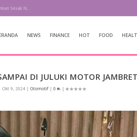
nkan Sesak N...
ERANDA
NEWS
FINANCE
HOT
FOOD
HEAL
SAMPAI DI JULUKI MOTOR JAMBRE
|
Okt 9, 2024
|
Otomotif
|
0
|