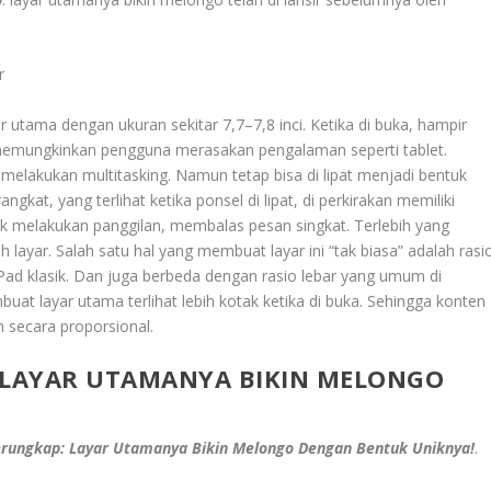
r
utama dengan ukuran sekitar 7,7–7,8 inci. Ketika di buka, hampir
i memungkinkan pengguna merasakan pengalaman seperti tablet.
elakukan multitasking. Namun tetap bisa di lipat menjadi bentuk
ngkat, yang terlihat ketika ponsel di lipat, di perkirakan memiliki
tuk melakukan panggilan, membalas pesan singkat. Terlebih yang
layar. Salah satu hal yang membuat layar ini “tak biasa” adalah rasi
iPad klasik. Dan juga berbeda dengan rasio lebar yang umum di
at layar utama terlihat lebih kotak ketika di buka. Sehingga konten
n secara proporsional.
: LAYAR UTAMANYA BIKIN MELONGO
erungkap: Layar Utamanya Bikin Melongo Dengan Bentuk Uniknya!
.