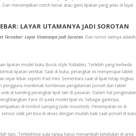
r. Dan menampilkan notch besar atau garis lipatan yang jelas di layar
SEBAR: LAYAR UTAMANYA JADI SOROTAN
t Tersebar: Layar Utamanya Jadi Sorotan
. Dan rumor lainnya adalah
n lipatan model buku (book-style foldable). Terlebih yang berbeda
bentuk lipatan vertikal. Saat di buka, perangkat ini menyerupai tablet
layar lebar seperti iPad mini. Sementara saat di lipat tetap ringkas
n pengguna menikmati kombinasi pengalaman ponsel dan tablet
nik di banding perangkat lipat lain di pasaran. Dalam hal pengenala
ghilangkan Face ID pada model lipat ini. Sebagai gantinya,
empatkan di tombol samping (side-mounted). Penempatan ini di
a sensor sidik jari bisa di akses dengan mudah baik saat ponsel di buk
bih tipis. Terlebihnya juga tanpa harus menambah ketebalan di area