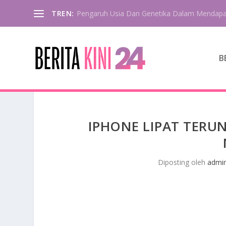
TREN:
Pengaruh Usia Dan Genetika Dalam Mendapa
B
IPHONE LIPAT TERU
Diposting oleh
admi