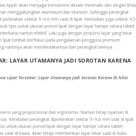
hwa Apple akan menjaga konsistensi desain minimalis dan elegan kha
inan menggabungkan aluminium dan titanium. Sehingga perangkat
i perkirakan sekitar 9–9,6 mm saat di lipat. Kemudian juga sekitar 4,5
suk tipis untuk ukuran ponsel lipat dengan layar hampir setara tablet.
ederhana namun efektif. Lalu juga dengan proporsi layar yang lebar
one lipat terlihat berfokus pada pengalaman pengguna premium
 yang nantinya akan membedakannya dari perangkat lainnya.
AR: LAYAR UTAMANYA JADI SOROTAN KARENA
e Lipat Tersebar: Layar Utamanya Jadi Sorotan Karena Di Nilai
dimensi yang proporsional dan ergonomis. Namun tetap nyaman di
r. Ketebalan perangkat diperkirakan sekitar 9–9,6 mm saat di lipat.
is untuk ukuran ponsel lipat dengan layar hampir setara tablet.
s saat di bawa. Akan tetapi memberikan layar lebar saat di buka