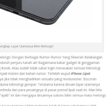
rungkap: Layar Utamanya Bikin Melongo!
 Melongo Dengan Berbagai Rumor-Rumor Yang Sliweran Belakangan
 seluruh penjuru tanah air! Bagaimana kabar gadget di genggaman
g ikonik. Atau sudah tidak sabar ingin merasakan sensasi teknologi
njadi misteri dan bahan rumor. Terlebih wujud
iPhone Lipat
a jika tidak menghadirkan sesuatu yang revolusioner. Bocoran
dunia teknologi gempar. Terutama karena desain layar utamanya
rbeda dari para pesaingnya di pasar ponsel lipat saat ini. Mari kita
 “ajaib” ini dan mengapa desainnya sukses bikin semua mata melongo
p
: layar utamanya bikin melongo telah di lansir sebelumnya oleh