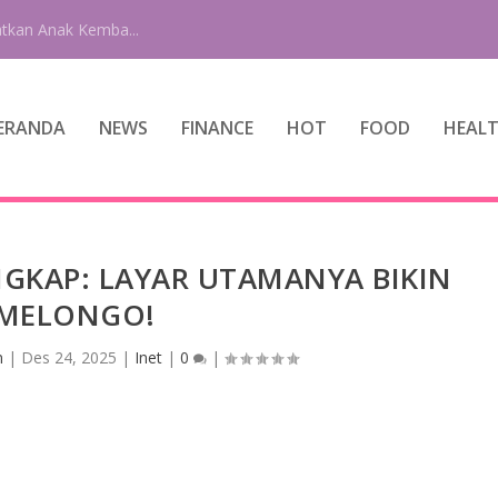
tkan Anak Kemba...
ERANDA
NEWS
FINANCE
HOT
FOOD
HEAL
NGKAP: LAYAR UTAMANYA BIKIN
MELONGO!
n
|
Des 24, 2025
|
Inet
|
0
|