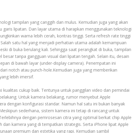
nologi tampilan yang canggih dan mulus. Kemudian juga yang akan
 garis lipatan. Dan layar utama di harapkan menggunakan teknologi
kinkan warna lebih cerah, kontras tinggi. Serta refresh rate tinggi
s. Salah satu hal yang menjadi perhatian utama adalah kemampuan
 Meski di buka berulang kali. Sehingga saat perangkat di buka, tampilan
l besar tanpa gangguan visual dari lipatan tengah. Selain itu, desain
epan di bawah layar (under-display camera). Penempatan ini
 dari notch atau punch-hole.Kemudian juga yang memberikan
ng lebih imersif.
ki kualitas cukup baik. Tentunya untuk panggilan video dan pemindai
 belakang. Untuk kamera belakang, rumor menyebut Apple
 dengan konfigurasi standar. Namun hal satu ini bukan banyak
 Meskipun sederhana, sistem kamera ini tetap di rancang untuk
Terlebihnya dengan pemrosesan citra yang optimal berkat chip Apple
h dan kamera yang di tempatkan strategis. Serta iPhone lipat Apple
unaan premium dan estetika yang rapi. Kemudian sambil