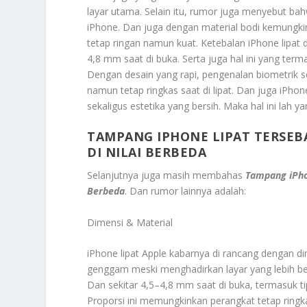
layar utama. Selain itu, rumor juga menyebut ba
iPhone. Dan juga dengan material bodi kemungk
tetap ringan namun kuat. Ketebalan iPhone lipat d
4,8 mm saat di buka. Serta juga hal ini yang terma
Dengan desain yang rapi, pengenalan biometrik s
namun tetap ringkas saat di lipat. Dan juga iPh
sekaligus estetika yang bersih. Maka hal ini lah
TAMPANG IPHONE LIPAT TERSEB
DI NILAI BERBEDA
Selanjutnya juga masih membahas
Tampang iPhon
Berbeda
. Dan rumor lainnya adalah:
Dimensi & Material
iPhone lipat Apple kabarnya di rancang dengan 
genggam meski menghadirkan layar yang lebih besa
Dan sekitar 4,5–4,8 mm saat di buka, termasuk tip
Proporsi ini memungkinkan perangkat tetap ringka