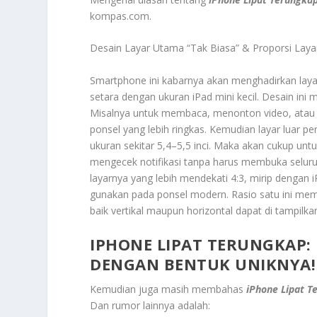
kompas.com.
Desain Layar Utama “Tak Biasa” & Proporsi Laya
Smartphone ini kabarnya akan menghadirkan layar 
setara dengan ukuran iPad mini kecil. Desain in
Misalnya untuk membaca, menonton video, atau m
ponsel yang lebih ringkas. Kemudian layar luar pera
ukuran sekitar 5,4–5,5 inci. Maka akan cukup un
mengecek notifikasi tanpa harus membuka seluruh 
layarnya yang lebih mendekati 4:3, mirip dengan 
gunakan pada ponsel modern. Rasio satu ini membu
baik vertikal maupun horizontal dapat di tampilka
IPHONE LIPAT TERUNGKAP
DENGAN BENTUK UNIKNYA!
Kemudian juga masih membahas
iPhone Lipat T
Dan rumor lainnya adalah: