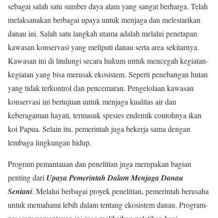
sebagai salah satu sumber daya alam yang sangat berharga. Telah
melaksanakan berbagai upaya untuk menjaga dan melestarikan
danau ini. Salah satu langkah utama adalah melalui penetapan
kawasan konservasi yang meliputi danau serta area sekitarnya.
Kawasan ini di lindungi secara hukum untuk mencegah kegiatan-
kegiatan yang bisa merusak ekosistem. Seperti penebangan hutan
yang tidak terkontrol dan pencemaran. Pengelolaan kawasan
konservasi ini bertujuan untuk menjaga kualitas air dan
keberagaman hayati, termasuk spesies endemik contohnya ikan
koi Papua. Selain itu, pemerintah juga bekerja sama dengan
lembaga lingkungan hidup.
Program pemantauan dan penelitian juga merupakan bagian
penting dari
Upaya Pemerintah Dalam Menjaga Danau
Sentani
. Melalui berbagai proyek penelitian, pemerintah berusaha
untuk memahami lebih dalam tentang ekosistem danau. Program-