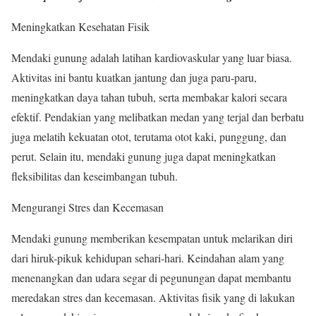
Meningkatkan Kesehatan Fisik
Mendaki gunung adalah latihan kardiovaskular yang luar biasa.
Aktivitas ini bantu kuatkan jantung dan juga paru-paru,
meningkatkan daya tahan tubuh, serta membakar kalori secara
efektif. Pendakian yang melibatkan medan yang terjal dan berbatu
juga melatih kekuatan otot, terutama otot kaki, punggung, dan
perut. Selain itu, mendaki gunung juga dapat meningkatkan
fleksibilitas dan keseimbangan tubuh.
Mengurangi Stres dan Kecemasan
Mendaki gunung memberikan kesempatan untuk melarikan diri
dari hiruk-pikuk kehidupan sehari-hari. Keindahan alam yang
menenangkan dan udara segar di pegunungan dapat membantu
meredakan stres dan kecemasan. Aktivitas fisik yang di lakukan