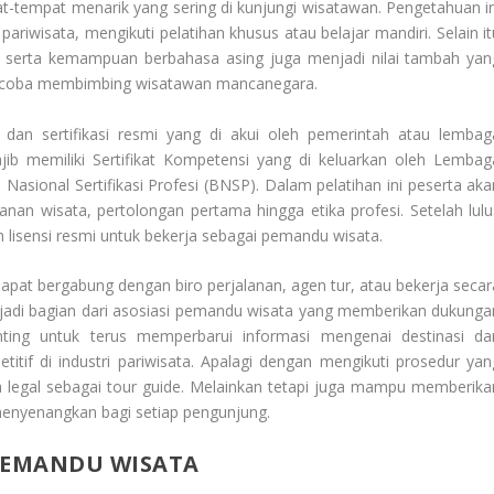
at-tempat menarik yang sering di kunjungi wisatawan. Pengetahuan in
pariwisata, mengikuti pelatihan khusus atau belajar mandiri. Selain it
 serta kemampuan berbahasa asing juga menjadi nilai tambah yan
mencoba membimbing wisatawan mancanegara.
 dan sertifikasi resmi yang di akui oleh pemerintah atau lembag
ajib memiliki Sertifikat Kompetensi yang di keluarkan oleh Lembag
 Nasional Sertifikasi Profesi (BNSP). Dalam pelatihan ini peserta aka
nan wisata, pertolongan pertama hingga etika profesi. Setelah lulu
 lisensi resmi untuk bekerja sebagai pemandu wisata.
dapat bergabung dengan biro perjalanan, agen tur, atau bekerja secar
njadi bagian dari asosiasi pemandu wisata yang memberikan dukunga
enting untuk terus memperbarui informasi mengenai destinasi da
itif di industri pariwisata. Apalagi dengan mengikuti prosedur yan
a legal sebagai tour guide. Melainkan tetapi juga mampu memberika
menyenangkan bagi setiap pengunjung.
 PEMANDU WISATA