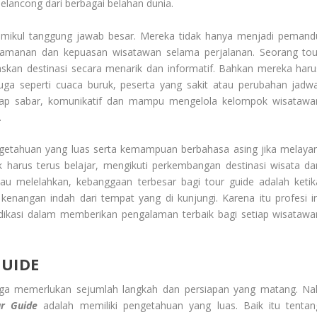
elancong dari berbagai belahan dunia.
emikul tanggung jawab besar. Mereka tidak hanya menjadi pemand
amanan dan kepuasan wisatawan selama perjalanan. Seorang tou
skan destinasi secara menarik dan informatif. Bahkan mereka haru
ga seperti cuaca buruk, peserta yang sakit atau perubahan jadwa
ikap sabar, komunikatif dan mampu mengelola kelompok wisatawa
.
getahuan yang luas serta kemampuan berbahasa asing jika melayan
harus terus belajar, mengikuti perkembangan destinasi wisata da
au melelahkan, kebanggaan terbesar bagi tour guide adalah ketik
angan indah dari tempat yang di kunjungi. Karena itu profesi in
edikasi dalam memberikan pengalaman terbaik bagi setiap wisatawa
UIDE
juga memerlukan sejumlah langkah dan persiapan yang matang. Na
ur Guide
adalah memiliki pengetahuan yang luas. Baik itu tentan