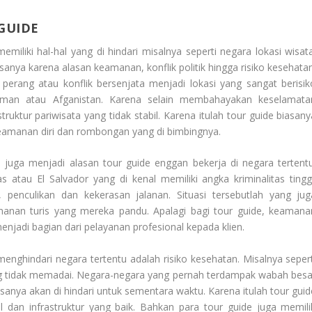
GUIDE
liki hal-hal yang di hindari misalnya seperti negara lokasi wisata
sanya karena alasan keamanan, konflik politik hingga risiko kesehatan
erang atau konflik bersenjata menjadi lokasi yang sangat berisik
 Yaman atau Afganistan. Karena selain membahayakan keselamata
truktur pariwisata yang tidak stabil. Karena itulah tour guide biasany
keamanan diri dan rombongan yang di bimbingnya.
gi juga menjadi alasan tour guide enggan bekerja di negara tertentu
s atau El Salvador yang di kenal memiliki angka kriminalitas tinggi
 penculikan dan kekerasan jalanan. Situasi tersebutlah yang jug
nan turis yang mereka pandu. Apalagi bagi tour guide, keamana
njadi bagian dari pelayanan profesional kepada klien.
nghindari negara tertentu adalah risiko kesehatan. Misalnya sepert
ang tidak memadai. Negara-negara yang pernah terdampak wabah besa
asanya akan di hindari untuk sementara waktu. Karena itulah tour guid
l dan infrastruktur yang baik. Bahkan para tour guide juga memili