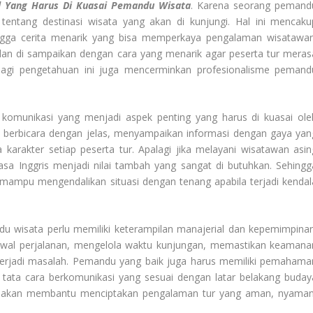
l Yang Harus Di Kuasai Pemandu Wisata
. Karena seorang pemand
entang destinasi wisata yang akan di kunjungi. Hal ini mencaku
, hingga cerita menarik yang bisa memperkaya pengalaman wisatawan
 dan di sampaikan dengan cara yang menarik agar peserta tur meras
agi pengetahuan ini juga mencerminkan profesionalisme pemand
komunikasi yang menjadi aspek penting yang harus di kuasai ole
berbicara dengan jelas, menyampaikan informasi dengan gaya yan
rakter setiap peserta tur. Apalagi jika melayani wisatawan asin
a Inggris menjadi nilai tambah yang sangat di butuhkan. Sehingg
ampu mengendalikan situasi dengan tenang apabila terjadi kendal
u wisata perlu memiliki keterampilan manajerial dan kepemimpinan
wal perjalanan, mengelola waktu kunjungan, memastikan keamana
terjadi masalah. Pemandu yang baik juga harus memiliki pemahama
n tata cara berkomunikasi yang sesuai dengan latar belakang buday
i akan membantu menciptakan pengalaman tur yang aman, nyaman