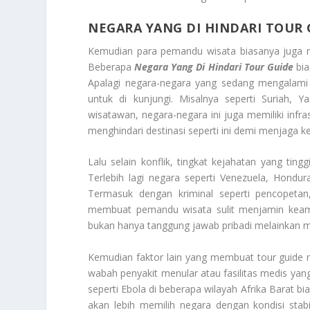
NEGARA YANG DI HINDARI TOUR 
Kemudian para pemandu wisata biasanya juga memi
Beberapa
Negara Yang Di Hindari Tour Guide
bia
Apalagi negara-negara yang sedang mengalami p
untuk di kunjungi. Misalnya seperti Suriah,
wisatawan, negara-negara ini juga memiliki infras
menghindari destinasi seperti ini demi menjaga 
Lalu selain konflik, tingkat kejahatan yang ting
Terlebih lagi negara seperti Venezuela, Hondura
Termasuk dengan kriminal seperti pencopetan,
membuat pemandu wisata sulit menjamin keama
bukan hanya tanggung jawab pribadi melainkan me
Kemudian faktor lain yang membuat tour guide me
wabah penyakit menular atau fasilitas medis y
seperti Ebola di beberapa wilayah Afrika Barat bi
akan lebih memilih negara dengan kondisi stabi