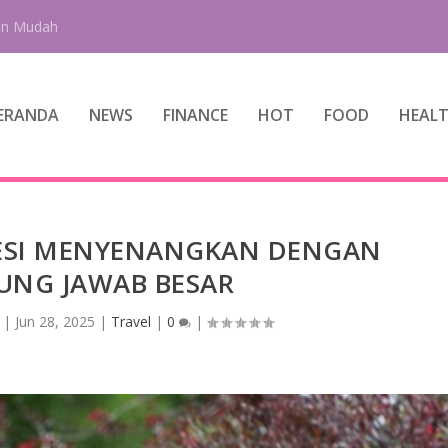
an Mudah
ERANDA
NEWS
FINANCE
HOT
FOOD
HEAL
FESI MENYENANGKAN DENGAN
NG JAWAB BESAR
|
Jun 28, 2025
|
Travel
|
0
|