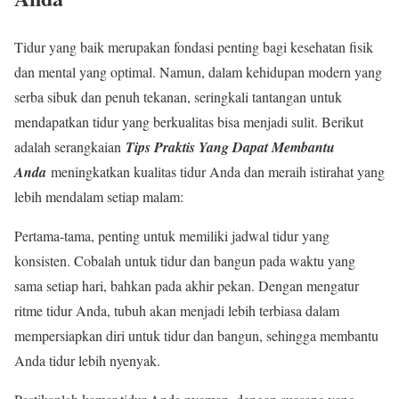
Tidur yang baik merupakan fondasi penting bagi kesehatan fisik
dan mental yang optimal. Namun, dalam kehidupan modern yang
serba sibuk dan penuh tekanan, seringkali tantangan untuk
mendapatkan tidur yang berkualitas bisa menjadi sulit. Berikut
adalah serangkaian
Tips Praktis Yang Dapat Membantu
Anda
meningkatkan kualitas tidur Anda dan meraih istirahat yang
lebih mendalam setiap malam:
Pertama-tama, penting untuk memiliki jadwal tidur yang
konsisten. Cobalah untuk tidur dan bangun pada waktu yang
sama setiap hari, bahkan pada akhir pekan. Dengan mengatur
ritme tidur Anda, tubuh akan menjadi lebih terbiasa dalam
mempersiapkan diri untuk tidur dan bangun, sehingga membantu
Anda tidur lebih nyenyak.