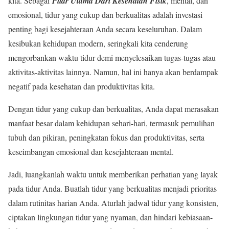
kita. Sebagai
Pilar Utama Dari Kesehatan Fisik
, mental, dan
emosional, tidur yang cukup dan berkualitas adalah investasi
penting bagi kesejahteraan Anda secara keseluruhan. Dalam
kesibukan kehidupan modern, seringkali kita cenderung
mengorbankan waktu tidur demi menyelesaikan tugas-tugas atau
aktivitas-aktivitas lainnya. Namun, hal ini hanya akan berdampak
negatif pada kesehatan dan produktivitas kita.
Dengan tidur yang cukup dan berkualitas, Anda dapat merasakan
manfaat besar dalam kehidupan sehari-hari, termasuk pemulihan
tubuh dan pikiran, peningkatan fokus dan produktivitas, serta
keseimbangan emosional dan kesejahteraan mental.
Jadi, luangkanlah waktu untuk memberikan perhatian yang layak
pada tidur Anda. Buatlah tidur yang berkualitas menjadi prioritas
dalam rutinitas harian Anda. Aturlah jadwal tidur yang konsisten,
ciptakan lingkungan tidur yang nyaman, dan hindari kebiasaan-