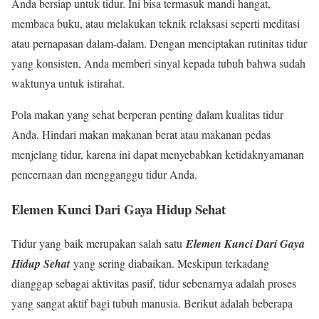
Anda bersiap untuk tidur. Ini bisa termasuk mandi hangat,
membaca buku, atau melakukan teknik relaksasi seperti meditasi
atau pernapasan dalam-dalam. Dengan menciptakan rutinitas tidur
yang konsisten, Anda memberi sinyal kepada tubuh bahwa sudah
waktunya untuk istirahat.
Pola makan yang sehat berperan penting dalam kualitas tidur
Anda. Hindari makan makanan berat atau makanan pedas
menjelang tidur, karena ini dapat menyebabkan ketidaknyamanan
pencernaan dan mengganggu tidur Anda.
Elemen Kunci Dari Gaya Hidup Sehat
Tidur yang baik merupakan salah satu
Elemen Kunci Dari Gaya
Hidup Sehat
yang sering diabaikan. Meskipun terkadang
dianggap sebagai aktivitas pasif, tidur sebenarnya adalah proses
yang sangat aktif bagi tubuh manusia. Berikut adalah beberapa