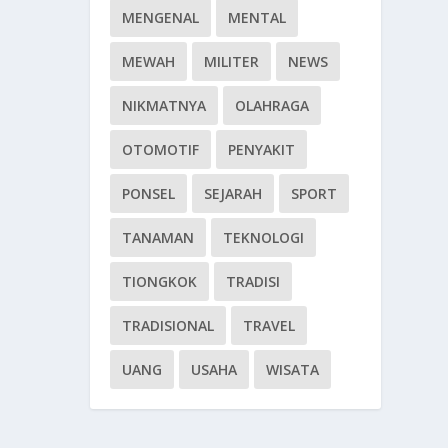
MENGENAL
MENTAL
MEWAH
MILITER
NEWS
NIKMATNYA
OLAHRAGA
OTOMOTIF
PENYAKIT
PONSEL
SEJARAH
SPORT
TANAMAN
TEKNOLOGI
TIONGKOK
TRADISI
TRADISIONAL
TRAVEL
UANG
USAHA
WISATA