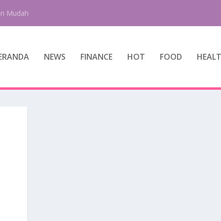
an Mudah
ERANDA
NEWS
FINANCE
HOT
FOOD
HEAL