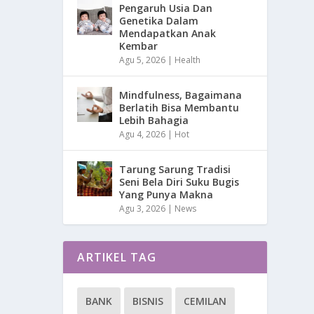
Pengaruh Usia Dan
Genetika Dalam
Mendapatkan Anak
Kembar
Agu 5, 2026
|
Health
Mindfulness, Bagaimana
Berlatih Bisa Membantu
Lebih Bahagia
Agu 4, 2026
|
Hot
Tarung Sarung Tradisi
Seni Bela Diri Suku Bugis
Yang Punya Makna
Agu 3, 2026
|
News
ARTIKEL TAG
BANK
BISNIS
CEMILAN