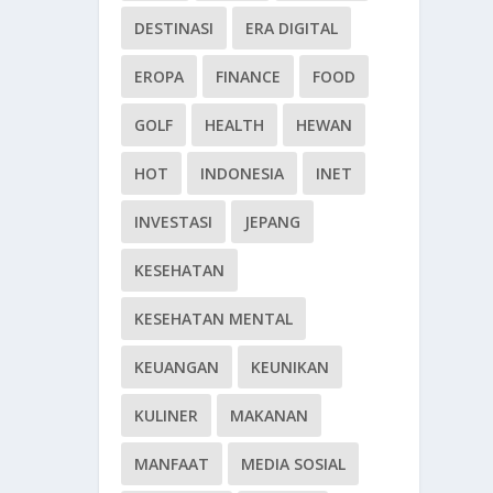
DESTINASI
ERA DIGITAL
EROPA
FINANCE
FOOD
GOLF
HEALTH
HEWAN
HOT
INDONESIA
INET
INVESTASI
JEPANG
KESEHATAN
KESEHATAN MENTAL
KEUANGAN
KEUNIKAN
KULINER
MAKANAN
MANFAAT
MEDIA SOSIAL