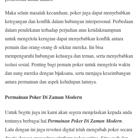
Maka selain masalah kecanduan, poker juga dapat menyebabkan
ketegangan dan konflik dalam hubungan interpersonal. Perbedaan
dalam pendekatan terhadap perjudian atau ketidakmampuan
untuk mengelola kerugian dapat menyebabkan konflik antara
pemain dan orang-orang di sekitar mereka. Ini bisa
mempengaruhi hubungan keluarga dan teman, serta menyebabkan
isolasi sosial. Penting bagi pemain poker untuk mengelola waktu
dan uang mereka dengan bijaksana, serta menjaga keseimbangan
antara permainan dan aspek kehidupan lainnya.
Permainan Poker Di Zaman Modern
Untuk begitu juga ini kami akan segera menjelaskan kepada anda
tentunya berbagai hal
Permainan
Poker Di Zaman Modern
.
Lalu dengan ini juga revolusi digital telah mengubah poker secara
drastis dengan munculnya platform poker online. Situs web dan