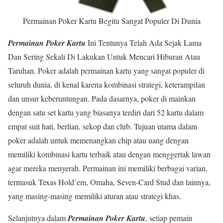
Permainan Poker Kartu Begitu Sangat Populer Di Dunia
Permainan Poker Kartu
Ini Tentunya Telah Ada Sejak Lama
Dan Sering Sekali Di Lakukan Untuk Mencari Hiburan Atau
Taruhan. Poker adalah permainan kartu yang sangat populer di
seluruh dunia, di kenal karena kombinasi strategi, keterampilan
dan unsur keberuntungan. Pada dasarnya, poker di mainkan
dengan satu set kartu yang biasanya terdiri dari 52 kartu dalam
empat suit hati, berlian, sekop dan club. Tujuan utama dalam
poker adalah untuk memenangkan chip atau uang dengan
memiliki kombinasi kartu terbaik atau dengan menggertak lawan
agar mereka menyerah. Permainan ini memiliki berbagai varian,
termasuk Texas Hold’em, Omaha, Seven-Card Stud dan lainnya,
yang masing-masing memiliki aturan atau strategi khas.
Selanjutnya dalam
Permainan Poker Kartu
, setiap pemain