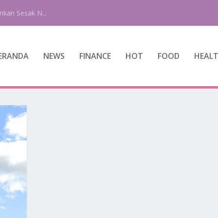
nkan Sesak N...
ERANDA
NEWS
FINANCE
HOT
FOOD
HEAL