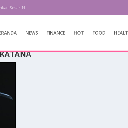
nkan Sesak N...
ERANDA
NEWS
FINANCE
HOT
FOOD
HEAL
 KATANA