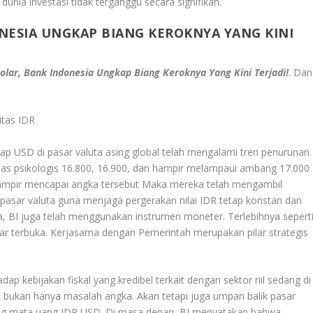
 dunia investasi tidak terganggu secara signifikan.
ONESIA UNGKAP BIANG KEROKNYA YANG KINI
Dolar, Bank Indonesia Ungkap Biang Keroknya Yang Kini Terjadi!
. Dan
itas IDR
ap USD di pasar valuta asing global telah mengalami tren penurunan.
s psikologis 16.800, 16.900, dan hampir melampaui ambang 17.000
ampir mencapai angka tersebut Maka mereka telah mengambil
 pasar valuta guna menjaga pergerakan nilai IDR tetap konstan dan
a, BI juga telah menggunakan instrumen moneter. Terlebihnya sepert
ar terbuka. Kerjasama dengan Pemerintah merupakan pilar strategis
ap kebijakan fiskal yang kredibel terkait dengan sektor riil sedang di
bukan hanya masalah angka. Akan tetapi juga umpan balik pasar
 peg mata uang IDR USD. Di masa depan, BI menyatakan bahwa