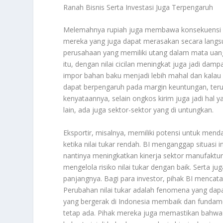
Ranah Bisnis Serta Investasi Juga Terpengaruh
Melemahnya rupiah juga membawa konsekuensi bag
mereka yang juga dapat merasakan secara langsu
perusahaan yang memiliki utang dalam mata uang 
itu, dengan nilai cicilan meningkat juga jadi da
impor bahan baku menjadi lebih mahal dan kalau b
dapat berpengaruh pada margin keuntungan, teru
kenyataannya, selain ongkos kirim juga jadi hal y
lain, ada juga sektor-sektor yang di untungkan.
Eksportir, misalnya, memiliki potensi untuk men
ketika nilai tukar rendah. BI menganggap situasi
nantinya meningkatkan kinerja sektor manufaktur 
mengelola risiko nilai tukar dengan baik. Serta j
panjangnya. Bagi para investor, pihak BI mencat
Perubahan nilai tukar adalah fenomena yang dap
yang bergerak di Indonesia membaik dan fundam
tetap ada. Pihak mereka juga memastikan bahwa s