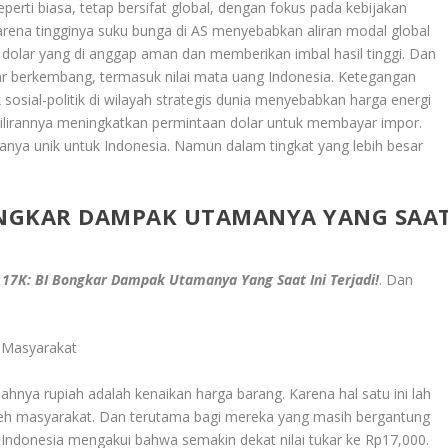
eperti biasa, tetap bersifat global, dengan fokus pada kebijakan
arena tingginya suku bunga di AS menyebabkan aliran modal global
dolar yang di anggap aman dan memberikan imbal hasil tinggi. Dan
ar berkembang, termasuk nilai mata uang Indonesia. Ketegangan
 sosial-politik di wilayah strategis dunia menyebabkan harga energi
ilirannya meningkatkan permintaan dolar untuk membayar impor.
hanya unik untuk Indonesia. Namun dalam tingkat yang lebih besar
BONGKAR DAMPAK UTAMANYA YANG SAA
17K: BI Bongkar Dampak Utamanya Yang Saat Ini Terjadi!
. Dan
a Masyarakat
hnya rupiah adalah kenaikan harga barang. Karena hal satu ini lah
 oleh masyarakat. Dan terutama bagi mereka yang masih bergantung
 Indonesia mengakui bahwa semakin dekat nilai tukar ke Rp17,000.