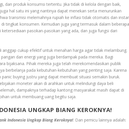
 dan produk konsumsi tertentu. Jika tidak di kelola dengan baik,
n juga hal satu ini yang nantinya dapat menekan serta menurunkan
a transmisi melemahnya rupiah ke inflasi tidak otomatis dan instan
a di tingkat konsumen. Kemudian juga yang termasuk dalam beberap
i ketersediaan pasokan-pasokan yang ada, dan juga fungsi dari
 di anggap cukup efektif untuk menahan harga agar tidak melambung.
i pangan dan energi yang juga berdampak pada mereka. Bagi
ecara bijaksana. Pihak mereka juga telah merekomendasikan publik
nya berbelanja pada kebutuhan-kebutuhan yang penting saja. Karena
lah panic buying justru yang dapat membuat situasi semakin buruk.
 kebijakan moneter akan di arahkan untuk melindungi daya beli
 melemah, dampaknya terhadap kantong masyarakat masih dapat di
lebihan untuk membuang uang begitu saja.
INDONESIA UNGKAP BIANG KEROKNYA!
 Bank Indonesia Ungkap Biang Keroknya!
. Dan pemicu lainnya adalah: