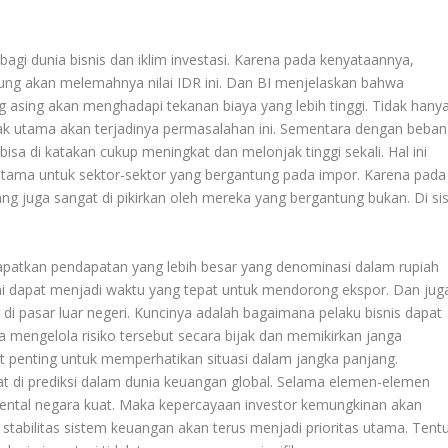
i dunia bisnis dan iklim investasi. Karena pada kenyataannya,
ng akan melemahnya nilai IDR ini. Dan BI menjelaskan bahwa
asing akan menghadapi tekanan biaya yang lebih tinggi. Tidak hany
mpak utama akan terjadinya permasalahan ini. Sementara dengan beban
isa di katakan cukup meningkat dan melonjak tinggi sekali. Hal ini
tama untuk sektor-sektor yang bergantung pada impor. Karena pada
ang juga sangat di pikirkan oleh mereka yang bergantung bukan. Di sis
dapatkan pendapatan yang lebih besar yang denominasi dalam rupiah
 ini dapat menjadi waktu yang tepat untuk mendorong ekspor. Dan jug
di pasar luar negeri. Kuncinya adalah bagaimana pelaku bisnis dapat
uga mengelola risiko tersebut secara bijak dan memikirkan janga
at penting untuk memperhatikan situasi dalam jangka panjang.
at di prediksi dalam dunia keuangan global. Selama elemen-elemen
ental negara kuat. Maka kepercayaan investor kemungkinan akan
tabilitas sistem keuangan akan terus menjadi prioritas utama. Tent