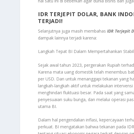
hal satu ini di beberkan agar dunia bisnis dan juga
IDR TERJEPIT DOLAR, BANK IND
TERJADI!
Selanjutnya juga masih membahas
IDR Terjepit 
dampak lainnya terjadi karena:
Langkah Tepat BI Dalam Mempertahankan Stabil
Sejak awal tahun 2023, pergerakan Rupiah terhad
Karena mata uang domestik telah menembus bata
per USD. Dan untuk menanggapi tekanan yang h
langkah-langkah aktif untuk melakukan intervensi
menghindari fluktuasi besar. Pada saat yang sam
penyesuaian suku bunga, dan melalui operasi pas
utama BI.
Dalam hal pengendalian inflasi, kepercayaan terhad
perkuat. BI mengatakan bahwa tekanan pada IDR 
tentang situasi ekonomi negara terkait dengan