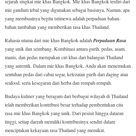
sejarah singkat mie khas Bangkok. Mie khas Bangkok terdiri dari
mie gandum tebal yang digunakan sebagai basisnya. Namun, apa
yang membuatnya begitu istimewa adalah perpaduan bahan-
bahan tambahan yang memberikan rasa khas Thailand.
Rahasia utama dari mie khas Bangkok adalah
Perpaduan Rasa
yang unik dan seimbang. Kombinasi antara gurih, pedas, asam,
manis, dan pedas merupakan ciri khas dari hidangan Thailand
yang autentik. Dalam mie khas Bangkok, Anda akan menemukan
sentuhan pedas dari cabai segar, kelezatan gurih dari daging atau
seafood, serta kesegaran dari herba dan rempah-rempah.
Budaya kuliner yang beragam dari berbagai wilayah di Thailand
telah memberikan kontribusi besar terhadap pembentukan cita
rasa mie khas Bangkok yang unik. Dari pesisir hingga dataran
tinggi, setiap daerah memiliki kontribusinya sendiri dalam
menciptakan kekayaan rasa Thailand yang memikat.