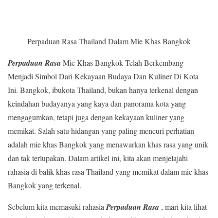
Perpaduan Rasa Thailand Dalam Mie Khas Bangkok
Perpaduan Rasa
Mie Khas Bangkok Telah Berkembang
Menjadi Simbol Dari Kekayaan Budaya Dan Kuliner Di Kota
Ini. Bangkok, ibukota Thailand, bukan hanya terkenal dengan
keindahan budayanya yang kaya dan panorama kota yang
mengagumkan, tetapi juga dengan kekayaan kuliner yang
memikat. Salah satu hidangan yang paling mencuri perhatian
adalah mie khas Bangkok yang menawarkan khas rasa yang unik
dan tak terlupakan. Dalam artikel ini, kita akan menjelajahi
rahasia di balik khas rasa Thailand yang memikat dalam mie khas
Bangkok yang terkenal.
Sebelum kita memasuki rahasia
Perpaduan Rasa
, mari kita lihat