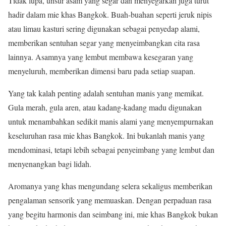
Tidak lupa, unsur asam yang segar dan menyegarkan juga turut
hadir dalam mie khas Bangkok. Buah-buahan seperti jeruk nipis
atau limau kasturi sering digunakan sebagai penyedap alami,
memberikan sentuhan segar yang menyeimbangkan cita rasa
lainnya. Asamnya yang lembut membawa kesegaran yang
menyeluruh, memberikan dimensi baru pada setiap suapan.
Yang tak kalah penting adalah sentuhan manis yang memikat.
Gula merah, gula aren, atau kadang-kadang madu digunakan
untuk menambahkan sedikit manis alami yang menyempurnakan
keseluruhan rasa mie khas Bangkok. Ini bukanlah manis yang
mendominasi, tetapi lebih sebagai penyeimbang yang lembut dan
menyenangkan bagi lidah.
Aromanya yang khas mengundang selera sekaligus memberikan
pengalaman sensorik yang memuaskan. Dengan perpaduan rasa
yang begitu harmonis dan seimbang ini, mie khas Bangkok bukan