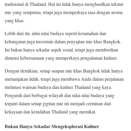
tradisional di Thailand. Hal ini tidak hanya menghasilkan tekstur
mie yang sempurna, tetapi juga memperkaya rasa dengan aroma
yang khas.
Lebih dari itu, nilai-nilai budaya seperti keramahan dan
kehangatan juga tercermin dalam penyajian mie khas Bangkok.
Ini bukan hanya sekadar aspek sosial, tetapi juga memberikan
dimensi kebersamaan yang memperkaya pengalaman kuliner.
Dengan demikian, setiap suapan mie khas Bangkok tidak hanya
memanjakan lidah, tetapi juga membawa Anda dalam perjalanan
melintasi warisan budaya dan kuliner Thailand yang kaya.
Pengaruh dari berbagai wilayah dan nilai-nilai budaya yang
terpatri dalam setiap gigitan mie ini menjadi cerminan dari
kekayaan dan keindahan Thailand yang memikat.
Bukan Hanya Sekadar Mengeksplorasi Kuliner