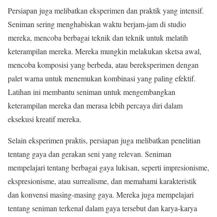
Persiapan juga melibatkan eksperimen dan praktik yang intensif.
Seniman sering menghabiskan waktu berjam-jam di studio
mereka, mencoba berbagai teknik dan teknik untuk melatih
keterampilan mereka. Mereka mungkin melakukan sketsa awal,
mencoba komposisi yang berbeda, atau bereksperimen dengan
palet warna untuk menemukan kombinasi yang paling efektif.
Latihan ini membantu seniman untuk mengembangkan
keterampilan mereka dan merasa lebih percaya diri dalam
eksekusi kreatif mereka.
Selain eksperimen praktis, persiapan juga melibatkan penelitian
tentang gaya dan gerakan seni yang relevan. Seniman
mempelajari tentang berbagai gaya lukisan, seperti impresionisme,
ekspresionisme, atau surrealisme, dan memahami karakteristik
dan konvensi masing-masing gaya. Mereka juga mempelajari
tentang seniman terkenal dalam gaya tersebut dan karya-karya