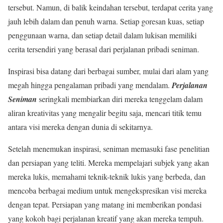
tersebut. Namun, di balik keindahan tersebut, terdapat cerita yang
jauh lebih dalam dan penuh warna. Setiap goresan kuas, setiap
penggunaan warna, dan setiap detail dalam lukisan memiliki
cerita tersendiri yang berasal dari perjalanan pribadi seniman.
Inspirasi bisa datang dari berbagai sumber, mulai dari alam yang
megah hingga pengalaman pribadi yang mendalam.
Perjalanan
Seniman
seringkali membiarkan diri mereka tenggelam dalam
aliran kreativitas yang mengalir begitu saja, mencari titik temu
antara visi mereka dengan dunia di sekitarnya.
Setelah menemukan inspirasi, seniman memasuki fase penelitian
dan persiapan yang teliti. Mereka mempelajari subjek yang akan
mereka lukis, memahami teknik-teknik lukis yang berbeda, dan
mencoba berbagai medium untuk mengekspresikan visi mereka
dengan tepat. Persiapan yang matang ini memberikan pondasi
yang kokoh bagi perjalanan kreatif yang akan mereka tempuh.