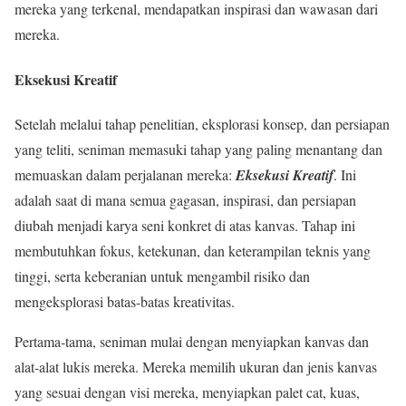
mereka yang terkenal, mendapatkan inspirasi dan wawasan dari
mereka.
Eksekusi Kreatif
Setelah melalui tahap penelitian, eksplorasi konsep, dan persiapan
yang teliti, seniman memasuki tahap yang paling menantang dan
memuaskan dalam perjalanan mereka:
Eksekusi Kreatif
. Ini
adalah saat di mana semua gagasan, inspirasi, dan persiapan
diubah menjadi karya seni konkret di atas kanvas. Tahap ini
membutuhkan fokus, ketekunan, dan keterampilan teknis yang
tinggi, serta keberanian untuk mengambil risiko dan
mengeksplorasi batas-batas kreativitas.
Pertama-tama, seniman mulai dengan menyiapkan kanvas dan
alat-alat lukis mereka. Mereka memilih ukuran dan jenis kanvas
yang sesuai dengan visi mereka, menyiapkan palet cat, kuas,