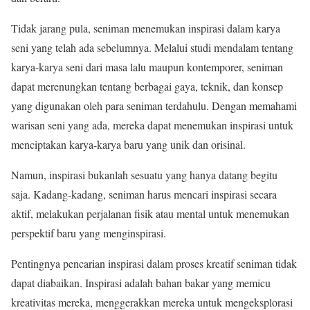
Tidak jarang pula, seniman menemukan inspirasi dalam karya
seni yang telah ada sebelumnya. Melalui studi mendalam tentang
karya-karya seni dari masa lalu maupun kontemporer, seniman
dapat merenungkan tentang berbagai gaya, teknik, dan konsep
yang digunakan oleh para seniman terdahulu. Dengan memahami
warisan seni yang ada, mereka dapat menemukan inspirasi untuk
menciptakan karya-karya baru yang unik dan orisinal.
Namun, inspirasi bukanlah sesuatu yang hanya datang begitu
saja. Kadang-kadang, seniman harus mencari inspirasi secara
aktif, melakukan perjalanan fisik atau mental untuk menemukan
perspektif baru yang menginspirasi.
Pentingnya pencarian inspirasi dalam proses kreatif seniman tidak
dapat diabaikan. Inspirasi adalah bahan bakar yang memicu
kreativitas mereka, menggerakkan mereka untuk mengeksplorasi