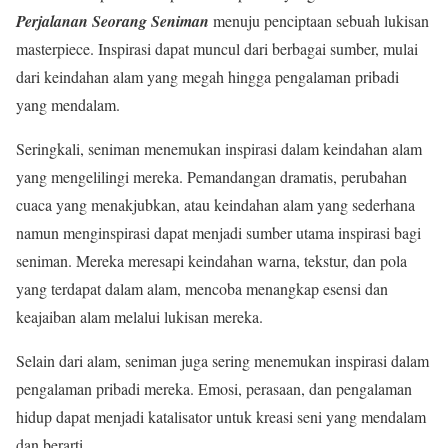
Perjalanan Seorang Seniman
menuju penciptaan sebuah lukisan
masterpiece. Inspirasi dapat muncul dari berbagai sumber, mulai
dari keindahan alam yang megah hingga pengalaman pribadi
yang mendalam.
Seringkali, seniman menemukan inspirasi dalam keindahan alam
yang mengelilingi mereka. Pemandangan dramatis, perubahan
cuaca yang menakjubkan, atau keindahan alam yang sederhana
namun menginspirasi dapat menjadi sumber utama inspirasi bagi
seniman. Mereka meresapi keindahan warna, tekstur, dan pola
yang terdapat dalam alam, mencoba menangkap esensi dan
keajaiban alam melalui lukisan mereka.
Selain dari alam, seniman juga sering menemukan inspirasi dalam
pengalaman pribadi mereka. Emosi, perasaan, dan pengalaman
hidup dapat menjadi katalisator untuk kreasi seni yang mendalam
dan berarti.