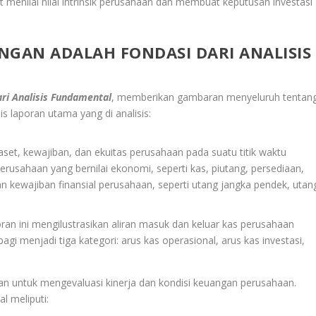
pat menilai nilai intrinsik perusahaan dan membuat keputusan investasi
GAN ADALAH FONDASI DARI ANALISIS
i Analisis Fundamental
, memberikan gambaran menyeluruh tentan
is laporan utama yang di analisis:
et, kewajiban, dan ekuitas perusahaan pada suatu titik waktu
erusahaan yang bernilai ekonomi, seperti kas, piutang, persediaan,
an kewajiban finansial perusahaan, seperti utang jangka pendek, utan
an ini mengilustrasikan aliran masuk dan keluar kas perusahaan
agi menjadi tiga kategori: arus kas operasional, arus kas investasi,
kan untuk mengevaluasi kinerja dan kondisi keuangan perusahaan.
l meliputi: