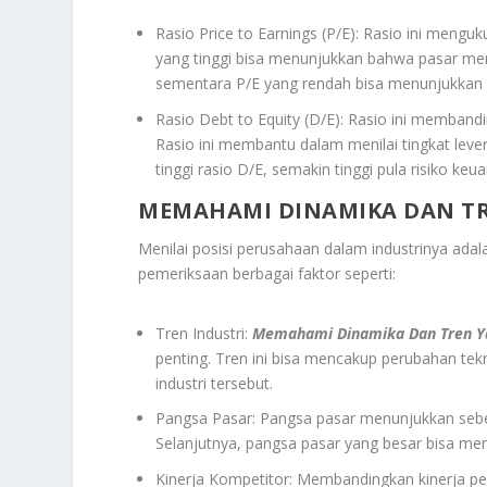
Rasio Price to Earnings (P/E): Rasio ini menguk
yang tinggi bisa menunjukkan bahwa pasar mem
sementara P/E yang rendah bisa menunjukkan 
Rasio Debt to Equity (D/E): Rasio ini memban
Rasio ini membantu dalam menilai tingkat leve
tinggi rasio D/E, semakin tinggi pula risiko 
MEMAHAMI DINAMIKA DAN T
Menilai posisi perusahaan dalam industrinya adala
pemeriksaan berbagai faktor seperti:
Tren Industri:
Memahami Dinamika Dan Tren Y
penting. Tren ini bisa mencakup perubahan te
industri tersebut.
Pangsa Pasar: Pangsa pasar menunjukkan seber
Selanjutnya, pangsa pasar yang besar bisa menj
Kinerja Kompetitor: Membandingkan kinerja 