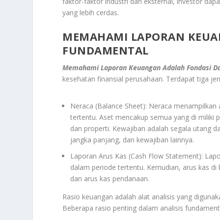
faktor-faktor industri dan eksternal, investor da
yang lebih cerdas.
MEMAHAMI LAPORAN KEUAN
FUNDAMENTAL
Memahami Laporan Keuangan Adalah Fondasi Dar
kesehatan finansial perusahaan. Terdapat tiga jen
Neraca (Balance Sheet): Neraca menampilkan as
tertentu. Aset mencakup semua yang di miliki p
dan properti. Kewajiban adalah segala utang d
jangka panjang, dan kewajiban lainnya.
Laporan Arus Kas (Cash Flow Statement): Lapor
dalam periode tertentu. Kemudian, arus kas di b
dan arus kas pendanaan.
Rasio keuangan adalah alat analisis yang diguna
Beberapa rasio penting dalam analisis fundamenta