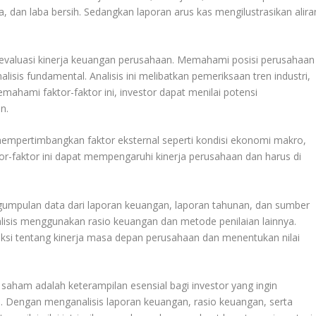
 dan laba bersih. Sedangkan laporan arus kas mengilustrasikan alira
valuasi kinerja keuangan perusahaan. Memahami posisi perusahaan
lisis fundamental. Analisis ini melibatkan pemeriksaan tren industri,
ahami faktor-faktor ini, investor dapat menilai potensi
n.
a mempertimbangkan faktor eksternal seperti kondisi ekonomi makro,
tor-faktor ini dapat mempengaruhi kinerja perusahaan dan harus di
ngumpulan data dari laporan keuangan, laporan tahunan, dan sumber
analisis menggunakan rasio keuangan dan metode penilaian lainnya.
yeksi tentang kinerja masa depan perusahaan dan menentukan nilai
saham adalah keterampilan esensial bagi investor yang ingin
. Dengan menganalisis laporan keuangan, rasio keuangan, serta