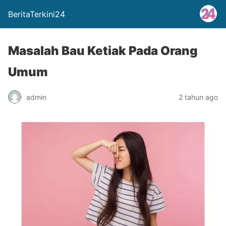
BeritaTerkini24
Masalah Bau Ketiak Pada Orang
Umum
admin
2 tahun ago