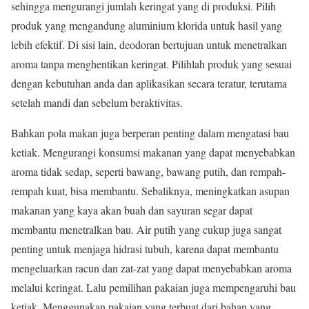
sehingga mengurangi jumlah keringat yang di produksi. Pilih
produk yang mengandung aluminium klorida untuk hasil yang
lebih efektif. Di sisi lain, deodoran bertujuan untuk menetralkan
aroma tanpa menghentikan keringat. Pilihlah produk yang sesuai
dengan kebutuhan anda dan aplikasikan secara teratur, terutama
setelah mandi dan sebelum beraktivitas.
Bahkan pola makan juga berperan penting dalam mengatasi bau
ketiak. Mengurangi konsumsi makanan yang dapat menyebabkan
aroma tidak sedap, seperti bawang, bawang putih, dan rempah-
rempah kuat, bisa membantu. Sebaliknya, meningkatkan asupan
makanan yang kaya akan buah dan sayuran segar dapat
membantu menetralkan bau. Air putih yang cukup juga sangat
penting untuk menjaga hidrasi tubuh, karena dapat membantu
mengeluarkan racun dan zat-zat yang dapat menyebabkan aroma
melalui keringat. Lalu pemilihan pakaian juga mempengaruhi bau
ketiak. Menggunakan pakaian yang terbuat dari bahan yang