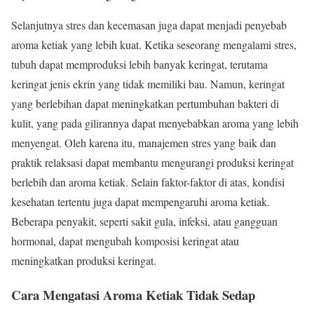
Selanjutnya stres dan kecemasan juga dapat menjadi penyebab
aroma ketiak yang lebih kuat. Ketika seseorang mengalami stres,
tubuh dapat memproduksi lebih banyak keringat, terutama
keringat jenis ekrin yang tidak memiliki bau. Namun, keringat
yang berlebihan dapat meningkatkan pertumbuhan bakteri di
kulit, yang pada gilirannya dapat menyebabkan aroma yang lebih
menyengat. Oleh karena itu, manajemen stres yang baik dan
praktik relaksasi dapat membantu mengurangi produksi keringat
berlebih dan aroma ketiak. Selain faktor-faktor di atas, kondisi
kesehatan tertentu juga dapat mempengaruhi aroma ketiak.
Beberapa penyakit, seperti sakit gula, infeksi, atau gangguan
hormonal, dapat mengubah komposisi keringat atau
meningkatkan produksi keringat.
Cara Mengatasi Aroma Ketiak Tidak Sedap