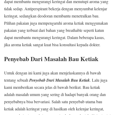
dapat membantu mengurangi keringat dan menutupi aroma yang
tidak sedap. Antiperspirant bekerja dengan menyumbat kelenjar
keringat, sedangkan deodoran membantu menetralkan bau.
Pilihan pakaian juga mempengaruhi aroma ketiak menggunakan
pakaian yang terbuat dari bahan yang breathable seperti katun
dapat membantu mengurangi keringat. Dalam beberapa kasus,
jika aroma ketiak sangat kuat bisa konsultasi kepada dokter.
Penyebab Dari Masalah Bau Ketiak
Untuk dengan ini kami juga akan menjelaskannya di bawah
tentang sebuah
Penyebab Dari Masalah Bau Ketiak
. Lalu juga
kami memberikan secara jelas di bawah berikut. Bau ketiak
adalah masalah umum yang sering di hadapi banyak orang dan
penyebabnya bisa bervariasi. Salah satu penyebab utama bau
ketiak adalah keringat yang di hasilkan oleh kelenjar keringat,