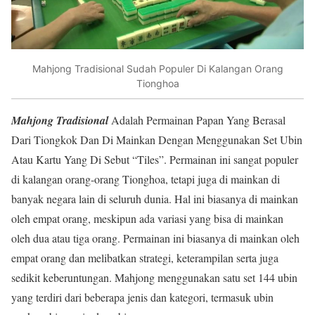
Mahjong Tradisional Sudah Populer Di Kalangan Orang
Tionghoa
Mahjong Tradisional
Adalah Permainan Papan Yang Berasal
Dari Tiongkok Dan Di Mainkan Dengan Menggunakan Set Ubin
Atau Kartu Yang Di Sebut “Tiles”. Permainan ini sangat populer
di kalangan orang-orang Tionghoa, tetapi juga di mainkan di
banyak negara lain di seluruh dunia. Hal ini biasanya di mainkan
oleh empat orang, meskipun ada variasi yang bisa di mainkan
oleh dua atau tiga orang. Permainan ini biasanya di mainkan oleh
empat orang dan melibatkan strategi, keterampilan serta juga
sedikit keberuntungan. Mahjong menggunakan satu set 144 ubin
yang terdiri dari beberapa jenis dan kategori, termasuk ubin