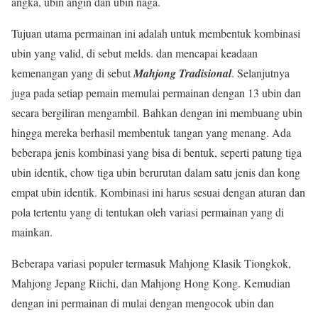
angka, ubin angin dan ubin naga.
Tujuan utama permainan ini adalah untuk membentuk kombinasi
ubin yang valid, di sebut melds. dan mencapai keadaan
kemenangan yang di sebut
Mahjong Tradisional
. Selanjutnya
juga pada setiap pemain memulai permainan dengan 13 ubin dan
secara bergiliran mengambil. Bahkan dengan ini membuang ubin
hingga mereka berhasil membentuk tangan yang menang. Ada
beberapa jenis kombinasi yang bisa di bentuk, seperti patung tiga
ubin identik, chow tiga ubin berurutan dalam satu jenis dan kong
empat ubin identik. Kombinasi ini harus sesuai dengan aturan dan
pola tertentu yang di tentukan oleh variasi permainan yang di
mainkan.
Beberapa variasi populer termasuk Mahjong Klasik Tiongkok,
Mahjong Jepang Riichi, dan Mahjong Hong Kong. Kemudian
dengan ini permainan di mulai dengan mengocok ubin dan