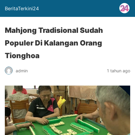
BeritaTerkini24
Mahjong Tradisional Sudah
Populer Di Kalangan Orang
Tionghoa
admin
1 tahun ago