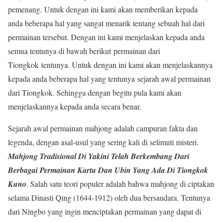
pemenang. Untuk dengan ini kami akan memberikan kepada
anda beberapa hal yang sangat menarik tentang sebuah hal dari
permainan tersebut. Dengan ini kami menjelaskan kepada anda
semua tentunya di bawah berikut permainan dari
Tiongkok tentunya. Untuk dengan ini kami akan menjelaskannya
kepada anda beberapa hal yang tentunya sejarah awal permainan
dari Tiongkok. Sehingga dengan begitu pula kami akan
menjelaskannya kepada anda secara benar.
Sejarah awal permainan mahjong adalah campuran fakta dan
legenda, dengan asal-usul yang sering kali di selimuti misteri.
Mahjong Tradisional
Di Yakini Telah Berkembang Dari
Berbagai Permainan Kartu Dan Ubin Yang Ada Di Tiongkok
Kuno
. Salah satu teori populer adalah bahwa mahjong di ciptakan
selama Dinasti Qing (1644-1912) oleh dua bersaudara. Tentunya
dari Ningbo yang ingin menciptakan permainan yang dapat di