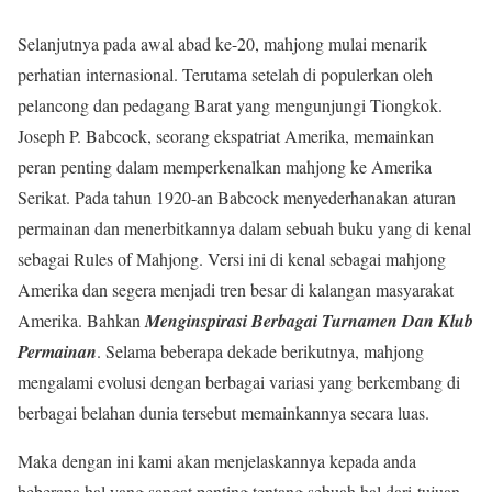
Selanjutnya pada awal abad ke-20, mahjong mulai menarik
perhatian internasional. Terutama setelah di populerkan oleh
pelancong dan pedagang Barat yang mengunjungi Tiongkok.
Joseph P. Babcock, seorang ekspatriat Amerika, memainkan
peran penting dalam memperkenalkan mahjong ke Amerika
Serikat. Pada tahun 1920-an Babcock menyederhanakan aturan
permainan dan menerbitkannya dalam sebuah buku yang di kenal
sebagai Rules of Mahjong. Versi ini di kenal sebagai mahjong
Amerika dan segera menjadi tren besar di kalangan masyarakat
Amerika. Bahkan
Menginspirasi Berbagai Turnamen Dan Klub
Permainan
. Selama beberapa dekade berikutnya, mahjong
mengalami evolusi dengan berbagai variasi yang berkembang di
berbagai belahan dunia tersebut memainkannya secara luas.
Maka dengan ini kami akan menjelaskannya kepada anda
beberapa hal yang sangat penting tentang sebuah hal dari tujuan