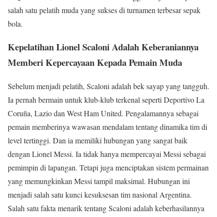
salah satu pelatih muda yang sukses di turnamen terbesar sepak
bola.
Kepelatihan Lionel Scaloni Adalah Keberaniannya
Memberi Kepercayaan Kepada Pemain Muda
Sebelum menjadi pelatih, Scaloni adalah bek sayap yang tangguh.
Ia pernah bermain untuk klub-klub terkenal seperti Deportivo La
Coruña, Lazio dan West Ham United. Pengalamannya sebagai
pemain memberinya wawasan mendalam tentang dinamika tim di
level tertinggi. Dan ia memiliki hubungan yang sangat baik
dengan Lionel Messi. Ia tidak hanya mempercayai Messi sebagai
pemimpin di lapangan. Tetapi juga menciptakan sistem permainan
yang memungkinkan Messi tampil maksimal. Hubungan ini
menjadi salah satu kunci kesuksesan tim nasional Argentina.
Salah satu fakta menarik tentang Scaloni adalah keberhasilannya