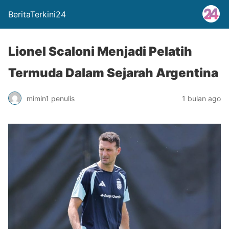
BeritaTerkini24
Lionel Scaloni Menjadi Pelatih
Termuda Dalam Sejarah Argentina
mimin1 penulis
1 bulan ago