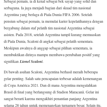
Sebagai pemain, ia di kenal sebagai bek sayap yang solid dan
serbaguna. Ia juga menjadi bagian dari skuad tim nasional
Argentina yang berlaga di Piala Dunia FIFA 2006. Setelah
pensiun sebagai pemain, ia memulai karier kepelatihannya dengan
bergabung dalam staf pelatih tim nasional Argentina sebagai
asisten. Pada 2018, setelah Argentina tampil kurang memuaskan
di Piala Dunia, Scaloni di angkat sebagai pelatih sementara.
Meskipun awalnya di anggap sebagai pilihan sementara, ia
membuktikan dirinya mampu membawa perubahan positif yang
signifikan
Lionel Scaloni
.
Di bawah asuhan Scaloni, Argentina berhasil meraih beberapa
gelar penting. Salah satu pencapaian terbesar adalah kemenangan
di Copa América 2021. Dan di mana Argentina mengalahkan
Brasil di final yang berlangsung di Stadion Maracanã. Gelar ini
sangat berarti karena mengakhiri penantian panjang Argentina
selama 28 tahun untuk memenangkan turnamen besar. Selain itu,