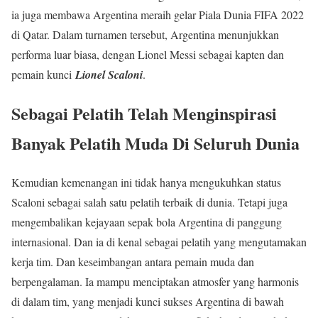
ia juga membawa Argentina meraih gelar Piala Dunia FIFA 2022
di Qatar. Dalam turnamen tersebut, Argentina menunjukkan
performa luar biasa, dengan Lionel Messi sebagai kapten dan
pemain kunci
Lionel Scaloni
.
Sebagai Pelatih Telah Menginspirasi
Banyak Pelatih Muda Di Seluruh Dunia
Kemudian kemenangan ini tidak hanya mengukuhkan status
Scaloni sebagai salah satu pelatih terbaik di dunia. Tetapi juga
mengembalikan kejayaan sepak bola Argentina di panggung
internasional. Dan ia di kenal sebagai pelatih yang mengutamakan
kerja tim. Dan keseimbangan antara pemain muda dan
berpengalaman. Ia mampu menciptakan atmosfer yang harmonis
di dalam tim, yang menjadi kunci sukses Argentina di bawah