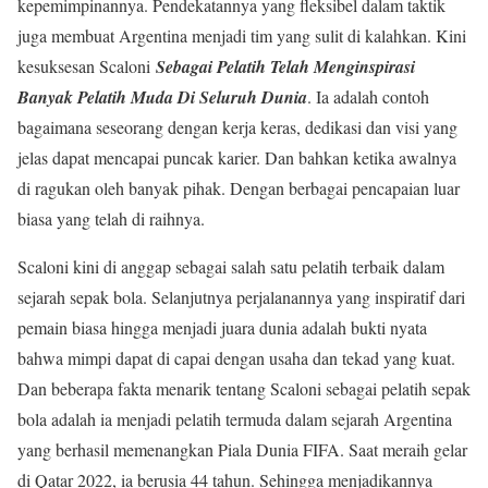
kepemimpinannya. Pendekatannya yang fleksibel dalam taktik
juga membuat Argentina menjadi tim yang sulit di kalahkan. Kini
kesuksesan Scaloni
Sebagai Pelatih Telah Menginspirasi
Banyak Pelatih Muda Di Seluruh Dunia
. Ia adalah contoh
bagaimana seseorang dengan kerja keras, dedikasi dan visi yang
jelas dapat mencapai puncak karier. Dan bahkan ketika awalnya
di ragukan oleh banyak pihak. Dengan berbagai pencapaian luar
biasa yang telah di raihnya.
Scaloni kini di anggap sebagai salah satu pelatih terbaik dalam
sejarah sepak bola. Selanjutnya perjalanannya yang inspiratif dari
pemain biasa hingga menjadi juara dunia adalah bukti nyata
bahwa mimpi dapat di capai dengan usaha dan tekad yang kuat.
Dan beberapa fakta menarik tentang Scaloni sebagai pelatih sepak
bola adalah ia menjadi pelatih termuda dalam sejarah Argentina
yang berhasil memenangkan Piala Dunia FIFA. Saat meraih gelar
di Qatar 2022, ia berusia 44 tahun. Sehingga menjadikannya