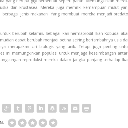
ereka yang berupa gigi berbentuk seperti paruh. Memungkinkan merek
uska dan krustasea. Mereka juga memiliki kemampuan mulut yan
 berbagai jenis makanan. Yang membuat mereka menjadi predato
ntuk berubah kelamin. Sebagai ikan hermaprodit Ikan Kobudai aka
emudian dapat berubah menjadi betina seiring bertambahnya usia da
nya merupakan ciri biologis yang unik. Tetapi juga penting untu
roses ini memungkinkan populasi untuk menjaga keseimbangan antar
elangsungan reproduksi mereka dalam jangka panjang terhadap
Ika
N: