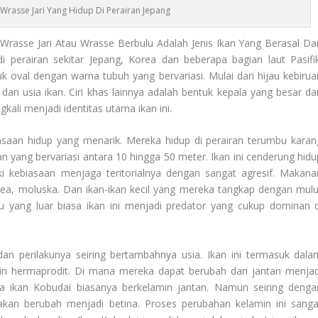
Wrasse Jari Yang Hidup Di Perairan Jepang
asse Jari Atau Wrasse Berbulu Adalah Jenis Ikan Yang Berasal Dar
di perairan sekitar Jepang, Korea dan beberapa bagian laut Pasifik
k oval dengan warna tubuh yang bervariasi. Mulai dari hijau kebirua
dan usia ikan. Ciri khas lainnya adalah bentuk kepala yang besar da
kali menjadi identitas utama ikan ini.
asaan hidup yang menarik. Mereka hidup di perairan terumbu karan
an yang bervariasi antara 10 hingga 50 meter. Ikan ini cenderung hidu
ki kebiasaan menjaga teritorialnya dengan sangat agresif. Makana
sea, moluska. Dan ikan-ikan kecil yang mereka tangkap dengan mulu
yang luar biasa ikan ini menjadi predator yang cukup dominan d
an perilakunya seiring bertambahnya usia. Ikan ini termasuk dala
in hermaprodit. Di mana mereka dapat berubah dari jantan menjad
a ikan Kobudai biasanya berkelamin jantan. Namun seiring denga
kan berubah menjadi betina. Proses perubahan kelamin ini sanga