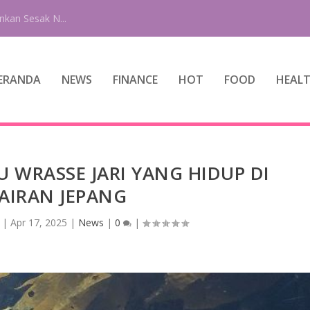
nkan Sesak N...
ERANDA
NEWS
FINANCE
HOT
FOOD
HEAL
 WRASSE JARI YANG HIDUP DI
AIRAN JEPANG
|
Apr 17, 2025
|
News
|
0
|