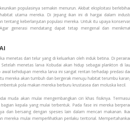
eunikan populasinya semakin menurun. Akibat eksploitasi berlebiha
bitat utama mereka. Di Jepang ikan ini di hargai dalam industr
an tentang keberlanjutan populasi mereka. Untuk itu upaya konservas
. Agar generasi mendatang dapat tetap mengenal dan menikmat
AI
a menetas dari telur yang di keluarkan oleh induk betina. Di peraira
. Setelah menetas larva Kobudai akan hidup sebagai plankton di lau
p awal kehidupan mereka larva ini sangat rentan terhadap predasi da
aktu mereka akan tumbuh dan bergerak menuju habitat terumbu karan
embentuk pola makan mereka berburu krustasea dan moluska kecil.
udai muda akan mulai mengembangkan ciri khas fisiknya. Termasu
 bagian kepala yang mulai terbentuk. Pada fase ini mereka berpera
alnya dan bersaing dengan spesies lain dalam mencari makanan. Ika
an mereka mulai memperlihatkan perilaku teritorial. Mempertahanka