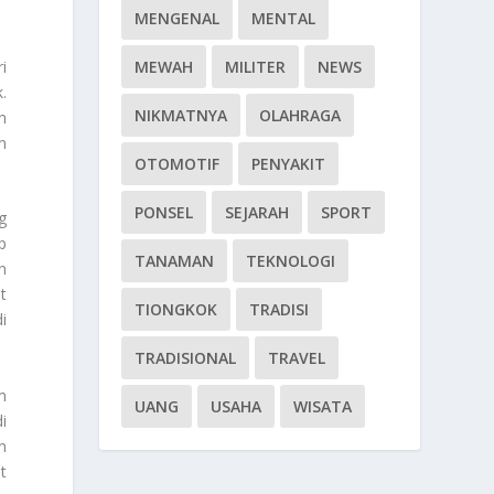
MENGENAL
MENTAL
MEWAH
MILITER
NEWS
i
.
NIKMATNYA
OLAHRAGA
n
n
OTOMOTIF
PENYAKIT
PONSEL
SEJARAH
SPORT
g
p
TANAMAN
TEKNOLOGI
n
t
TIONGKOK
TRADISI
i
TRADISIONAL
TRAVEL
m
UANG
USAHA
WISATA
i
n
t