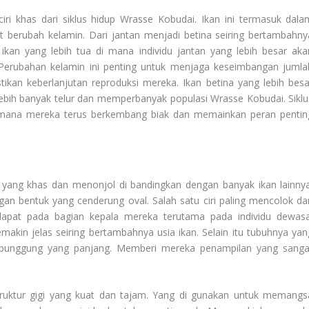
iri khas dari siklus hidup Wrasse Kobudai. Ikan ini termasuk dala
t berubah kelamin. Dari jantan menjadi betina seiring bertambahny
 ikan yang lebih tua di mana individu jantan yang lebih besar aka
Perubahan kelamin ini penting untuk menjaga keseimbangan jumla
ikan keberlanjutan reproduksi mereka. Ikan betina yang lebih besa
ebih banyak telur dan memperbanyak populasi Wrasse Kobudai. Siklu
Di mana mereka terus berkembang biak dan memainkan peran pentin
a yang khas dan menonjol di bandingkan dengan banyak ikan lainnya
gan bentuk yang cenderung oval. Salah satu ciri paling mencolok dar
rdapat pada bagian kepala mereka terutama pada individu dewasa
makin jelas seiring bertambahnya usia ikan. Selain itu tubuhnya yan
ip punggung yang panjang. Memberi mereka penampilan yang sanga
struktur gigi yang kuat dan tajam. Yang di gunakan untuk memangs