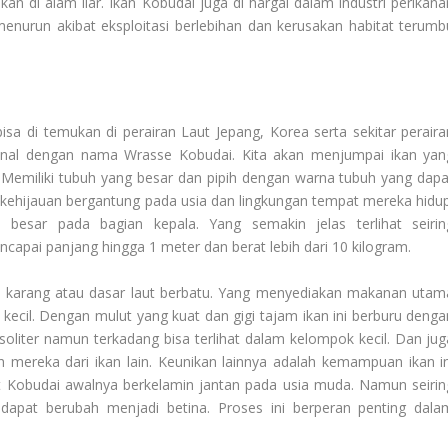
n di alam liar. Ikan Kobudai juga di hargai dalam industri perikana
enurun akibat eksploitasi berlebihan dan kerusakan habitat terumb
isa di temukan di perairan Laut Jepang, Korea serta sekitar peraira
enal dengan nama Wrasse Kobudai. Kita akan menjumpai ikan yan
ik. Memiliki tubuh yang besar dan pipih dengan warna tubuh yang dapa
lat kehijauan bergantung pada usia dan lingkungan tempat mereka hidup
n besar pada bagian kepala. Yang semakin jelas terlihat seirin
apai panjang hingga 1 meter dan berat lebih dari 10 kilogram.
u karang atau dasar laut berbatu. Yang menyediakan makanan utam
kecil. Dengan mulut yang kuat dan gigi tajam ikan ini berburu denga
soliter namun terkadang bisa terlihat dalam kelompok kecil. Dan jug
h mereka dari ikan lain. Keunikan lainnya adalah kemampuan ikan in
it Kobudai awalnya berkelamin jantan pada usia muda. Namun seirin
apat berubah menjadi betina. Proses ini berperan penting dala