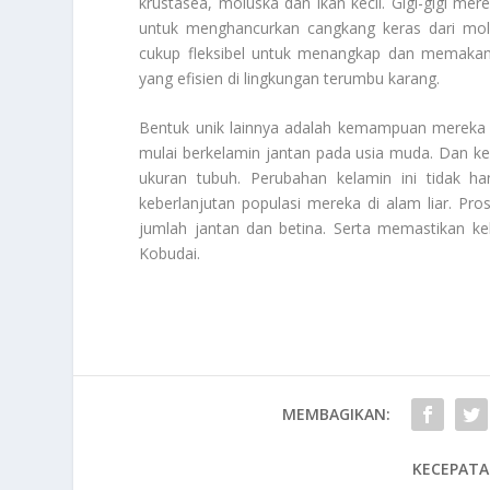
krustasea, moluska dan ikan kecil. Gigi-gigi m
untuk menghancurkan cangkang keras dari mol
cukup fleksibel untuk menangkap dan memakan
yang efisien di lingkungan terumbu karang.
Bentuk unik lainnya adalah kemampuan mereka u
mulai berkelamin jantan pada usia muda. Dan k
ukuran tubuh. Perubahan kelamin ini tidak ha
keberlanjutan populasi mereka di alam liar. P
jumlah jantan dan betina. Serta memastikan k
Kobudai
.
MEMBAGIKAN:
KECEPATA