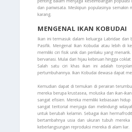
penting dalam menjaga keseimbangan populasi ika
dan pariwisata. Meskipun populasinya semakin m
karang.
MENGENAL IKAN KOBUDAI
Ikan ini termasuk dalam keluarga Labridae dan b
Pasifik.
Mengenal Ikan Kobudai
atau lebih di k
memiliki ciri fisik unik dan perilaku yang menar
bervariasi. Mulai dari hijau kebiruan hingga cok
Salah satu ciri khas ikan ini adalah tonjola
pertumbuhannya. Ikan Kobudai dewasa dapat menc
Kemudian dapat di temukan di perairan terumb
mereka berupa krustasea, moluska dan ikan-ikan 
sangat efisien. Mereka memiliki kebiasaan hidup 
sangat teritorial menjaga dan melindungi wilaya
untuk berubah kelamin. Sebagai ikan hermafrod
bertambahnya usia dan ukuran tubuh mereka d
keberlangsungan reproduksi mereka di alam liar.