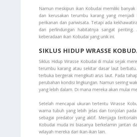
Namun meskipun ikan Kobudai memiliki banyak k
dan kerusakan terumbu karang yang menjadi ha
perikanan dan pariwisata. Tetapi ada kekhawatir
dan perlindungan habitatnya sangat penting
keberadaan ikan Kobudai yang unik ini.
SIKLUS HIDUP WRASSE KOBUD
Siklus Hidup Wrasse Kobudai
di mulai sejak merek
terumbu karang atau sekitar dasar laut berbatu
terbuka bergerak mengikuti arus laut. Pada taha
perubahan kondisi lingkungan. Namun seiring w
yang lebih dalam. Di mana mereka akan mulai m
Setelah mencapai ukuran tertentu Wrasse Kob
warna tubuh yang lebih jelas dan tonjolan pada
sebagai predator yang aktif. Menjaga teritori
Kobudai muda ini biasanya berkelamin jantan d
wilayah mereka dari ikan-ikan lain.