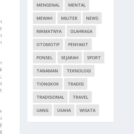
MENGENAL
MENTAL
MEWAH
MILITER
NEWS
h
t
NIKMATNYA
OLAHRAGA
n
n
OTOMOTIF
PENYAKIT
PONSEL
SEJARAH
SPORT
n
i
TANAMAN
TEKNOLOGI
,
i
TIONGKOK
TRADISI
t
TRADISIONAL
TRAVEL
UANG
USAHA
WISATA
s
u
i
g