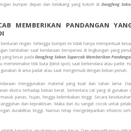
 dengan bumper depan dan belakang yang kokoh di
Dongfeng Soko
CAB MEMBERIKAN PANDANGAN YAN
DI
i benturan ringan. Sehingga bumper ini tidak hanya memperkuat kesa
dungan tambahan saat kendaraan beroperasi di lingkungan yang penu
ng yang besar pada
Dongfeng Sokon
Supercab
Memberikan Pandanga
meminimalisir titik buta (blind spot) saat berkendara atau parkir. Ha
di gunakan di area padat atau saat mengemudi dengan beban penuh.
kendaraan menggunakan material yang kuat dan tahan lama. Da
an ekstra terhadap beban berat. Sementara cat yang di gunakan d
rmasuk panas, hujan, hingga kelembaban tinggi. Secara keseluruhan
tangguhan dan kepraktisan. Maka dari itu sangat cocok untuk pelak
an durabilitas tinggi. Namun tetap mengedepankan efisiensi sert
i adalah kapasitas muatannya yang besar. Dan menjadikannya piliha