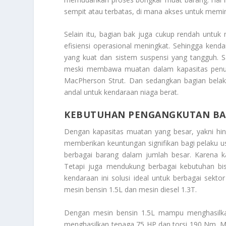
sempit atau terbatas, di mana akses untuk memi
Selain itu, bagian bak juga cukup rendah untu
efisiensi operasional meningkat. Sehingga ken
yang kuat dan sistem suspensi yang tangguh. S
meski membawa muatan dalam kapasitas penuh
MacPherson Strut. Dan sedangkan bagian belak
andal untuk kendaraan niaga berat.
KEBUTUHAN PENGANGKUTAN BA
Dengan kapasitas muatan yang besar, yakni hing
memberikan keuntungan signifikan bagi pelaku
berbagai barang dalam jumlah besar. Karena ka
Tetapi juga mendukung berbagai kebutuhan bisn
kendaraan ini solusi ideal untuk berbagai sektor
mesin bensin 1.5L dan mesin diesel 1.3T.
Dengan mesin bensin 1.5L mampu menghasilka
menghasilkan tenaga 75 HP dan torsi 190 Nm. M