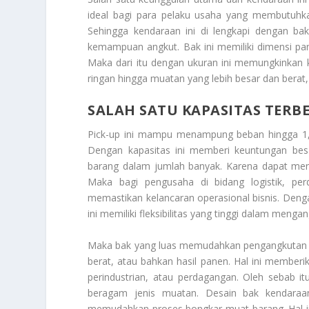
ideal bagi para pelaku usaha yang membutuhk
Sehingga kendaraan ini di lengkapi dengan b
kemampuan angkut. Bak ini memiliki dimensi panja
Maka dari itu dengan ukuran ini memungkinkan 
ringan hingga muatan yang lebih besar dan berat, 
SALAH SATU KAPASITAS TERBE
Pick-up ini mampu menampung beban hingga 1
Dengan kapasitas ini memberi keuntungan besa
barang dalam jumlah banyak. Karena dapat meng
Maka bagi pengusaha di bidang logistik, per
memastikan kelancaran operasional bisnis. Deng
ini memiliki fleksibilitas yang tinggi dalam menga
Maka bak yang luas memudahkan pengangkutan bar
berat, atau bahkan hasil panen. Hal ini memberi
perindustrian, atau perdagangan. Oleh sebab
beragam jenis muatan. Desain bak kendaraan
memudahkan proses bongkar muat barang. Hal in