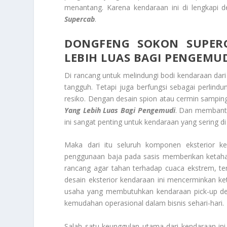
menantang. Karena kendaraan ini di lengkapi
Supercab
.
DONGFENG SOKON SUPER
LEBIH LUAS BAGI PENGEMU
Di rancang untuk melindungi bodi kendaraan dar
tangguh. Tetapi juga berfungsi sebagai perlin
resiko. Dengan desain spion atau cermin sampi
Yang Lebih Luas Bagi Pengemudi
. Dan membantu 
ini sangat penting untuk kendaraan yang sering 
Maka dari itu seluruh komponen eksterior 
penggunaan baja pada sasis memberikan ketahan
rancang agar tahan terhadap cuaca ekstrem, te
desain eksterior kendaraan ini mencerminkan ke
usaha yang membutuhkan kendaraan pick-up deng
kemudahan operasional dalam bisnis sehari-hari.
Salah satu keunggulan utama dari kendaraan in