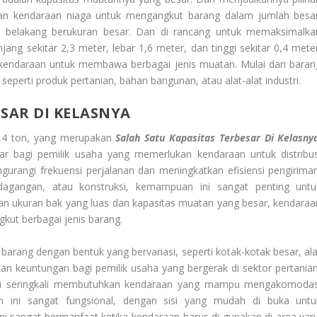
an kendaraan niaga untuk mengangkut barang dalam jumlah besar
ak belakang berukuran besar. Dan di rancang untuk memaksimalka
ng sekitar 2,3 meter, lebar 1,6 meter, dan tinggi sekitar 0,4 meter
kendaraan untuk membawa berbagai jenis muatan. Mulai dari baran
seperti produk pertanian, bahan bangunan, atau alat-alat industri.
SAR DI KELASNYA
,4 ton, yang merupakan
Salah Satu Kapasitas Terbesar Di Kelasny
r bagi pemilik usaha yang memerlukan kendaraan untuk distribus
urangi frekuensi perjalanan dan meningkatkan efisiensi pengiriman
dagangan, atau konstruksi, kemampuan ini sangat penting untu
an ukuran bak yang luas dan kapasitas muatan yang besar, kendaraa
ngkut berbagai jenis barang.
ang dengan bentuk yang bervariasi, seperti kotak-kotak besar, ala
kan keuntungan bagi pemilik usaha yang bergerak di sektor pertanian
 itu seringkali membutuhkan kendaraan yang mampu mengakomodas
 ini sangat fungsional, dengan sisi yang mudah di buka untu
i sangat bermanfaat ketika kendaraan harus di gunakan di area yan