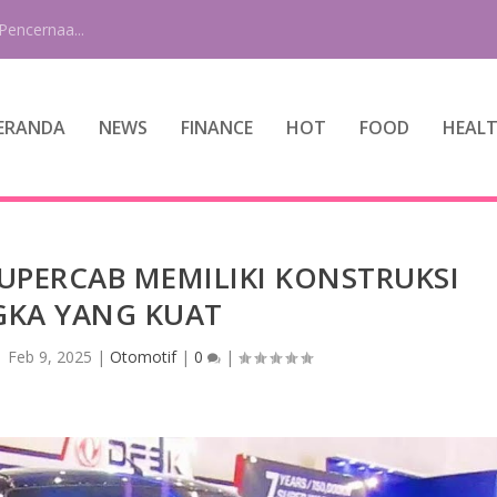
Pencernaa...
ERANDA
NEWS
FINANCE
HOT
FOOD
HEAL
PERCAB MEMILIKI KONSTRUKSI
KA YANG KUAT
|
Feb 9, 2025
|
Otomotif
|
0
|