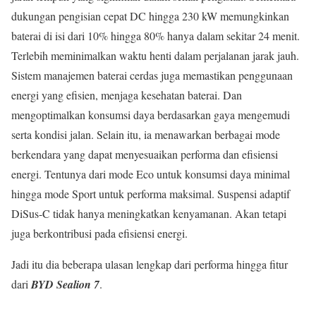
dukungan pengisian cepat DC hingga 230 kW memungkinkan
baterai di isi dari 10% hingga 80% hanya dalam sekitar 24 menit.
Terlebih meminimalkan waktu henti dalam perjalanan jarak jauh.
Sistem manajemen baterai cerdas juga memastikan penggunaan
energi yang efisien, menjaga kesehatan baterai. Dan
mengoptimalkan konsumsi daya berdasarkan gaya mengemudi
serta kondisi jalan. Selain itu, ia menawarkan berbagai mode
berkendara yang dapat menyesuaikan performa dan efisiensi
energi. Tentunya dari mode Eco untuk konsumsi daya minimal
hingga mode Sport untuk performa maksimal. Suspensi adaptif
DiSus-C tidak hanya meningkatkan kenyamanan. Akan tetapi
juga berkontribusi pada efisiensi energi.
Jadi itu dia beberapa ulasan lengkap dari performa hingga fitur
dari
BYD Sealion 7
.