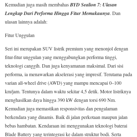
Kemudian juga masih membahas
BYD Sealion 7: Ulasan
Lengkap Dari Performa Hingga Fitur Memukaunya
. Dan
ulasan lainnya adalah:
Fitur Unggulan
Seri ini merupakan SUV listrik premium yang menonjol dengan
fitur-fitur unggulan yang menggabungkan performa tinggi,
teknologi canggih. Dan juga kenyamanan maksimal. Dari sisi
performa, ia menawarkan akselerasi yang impresif. Terutama pada
varian all-wheel drive (AWD) yang mampu mencapai 0–100
km/jam. Tentunya dalam waktu sekitar 4,5 detik. Motor listriknya
menghasilkan daya hingga 390 kW dengan torsi 690 Nm.
Kemudian juga memastikan responsivitas dan pengalaman
berkendara yang dinamis. Baik di jalan perkotaan maupun jalan
bebas hambatan. Kendaraan ini menggunakan teknologi baterai
Blade Battery yang terintegrasi ke dalam struktur bodi. Serta