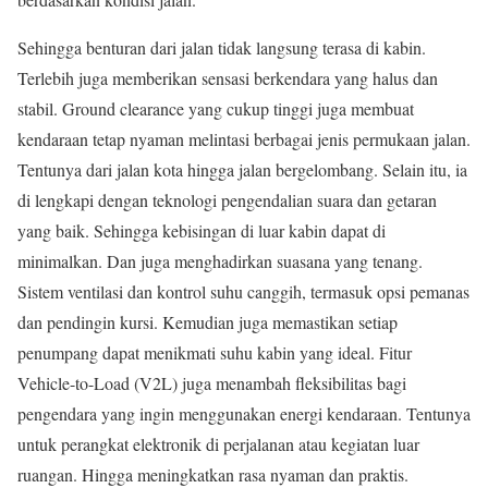
Sehingga benturan dari jalan tidak langsung terasa di kabin.
Terlebih juga memberikan sensasi berkendara yang halus dan
stabil. Ground clearance yang cukup tinggi juga membuat
kendaraan tetap nyaman melintasi berbagai jenis permukaan jalan.
Tentunya dari jalan kota hingga jalan bergelombang. Selain itu, ia
di lengkapi dengan teknologi pengendalian suara dan getaran
yang baik. Sehingga kebisingan di luar kabin dapat di
minimalkan. Dan juga menghadirkan suasana yang tenang.
Sistem ventilasi dan kontrol suhu canggih, termasuk opsi pemanas
dan pendingin kursi. Kemudian juga memastikan setiap
penumpang dapat menikmati suhu kabin yang ideal. Fitur
Vehicle-to-Load (V2L) juga menambah fleksibilitas bagi
pengendara yang ingin menggunakan energi kendaraan. Tentunya
untuk perangkat elektronik di perjalanan atau kegiatan luar
ruangan. Hingga meningkatkan rasa nyaman dan praktis.