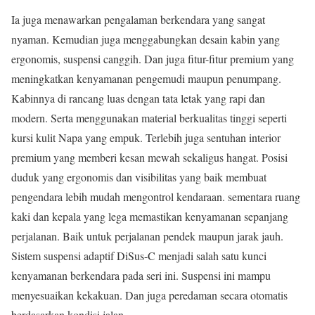
Ia juga menawarkan pengalaman berkendara yang sangat
nyaman. Kemudian juga menggabungkan desain kabin yang
ergonomis, suspensi canggih. Dan juga fitur-fitur premium yang
meningkatkan kenyamanan pengemudi maupun penumpang.
Kabinnya di rancang luas dengan tata letak yang rapi dan
modern. Serta menggunakan material berkualitas tinggi seperti
kursi kulit Napa yang empuk. Terlebih juga sentuhan interior
premium yang memberi kesan mewah sekaligus hangat. Posisi
duduk yang ergonomis dan visibilitas yang baik membuat
pengendara lebih mudah mengontrol kendaraan. sementara ruang
kaki dan kepala yang lega memastikan kenyamanan sepanjang
perjalanan. Baik untuk perjalanan pendek maupun jarak jauh.
Sistem suspensi adaptif DiSus-C menjadi salah satu kunci
kenyamanan berkendara pada seri ini. Suspensi ini mampu
menyesuaikan kekakuan. Dan juga peredaman secara otomatis
berdasarkan kondisi jalan.