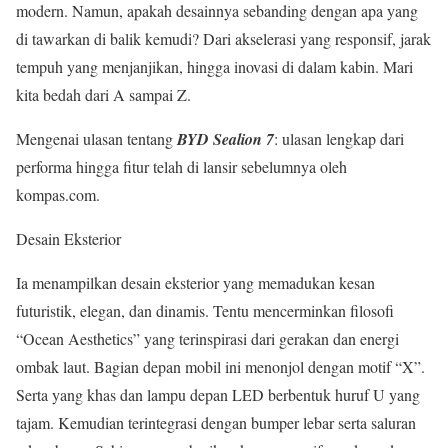
modern. Namun, apakah desainnya sebanding dengan apa yang
di tawarkan di balik kemudi? Dari akselerasi yang responsif, jarak
tempuh yang menjanjikan, hingga inovasi di dalam kabin. Mari
kita bedah dari A sampai Z.
Mengenai ulasan tentang
BYD Sealion 7
: ulasan lengkap dari
performa hingga fitur telah di lansir sebelumnya oleh
kompas.com.
Desain Eksterior
Ia menampilkan desain eksterior yang memadukan kesan
futuristik, elegan, dan dinamis. Tentu mencerminkan filosofi
“Ocean Aesthetics” yang terinspirasi dari gerakan dan energi
ombak laut. Bagian depan mobil ini menonjol dengan motif “X”.
Serta yang khas dan lampu depan LED berbentuk huruf U yang
tajam. Kemudian terintegrasi dengan bumper lebar serta saluran