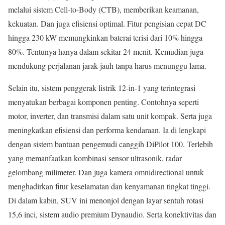
melalui sistem Cell-to-Body (CTB), memberikan keamanan,
kekuatan. Dan juga efisiensi optimal. Fitur pengisian cepat DC
hingga 230 kW memungkinkan baterai terisi dari 10% hingga
80%. Tentunya hanya dalam sekitar 24 menit. Kemudian juga
mendukung perjalanan jarak jauh tanpa harus menunggu lama.
Selain itu, sistem penggerak listrik 12-in-1 yang terintegrasi
menyatukan berbagai komponen penting. Contohnya seperti
motor, inverter, dan transmisi dalam satu unit kompak. Serta juga
meningkatkan efisiensi dan performa kendaraan. Ia di lengkapi
dengan sistem bantuan pengemudi canggih DiPilot 100. Terlebih
yang memanfaatkan kombinasi sensor ultrasonik, radar
gelombang milimeter. Dan juga kamera omnidirectional untuk
menghadirkan fitur keselamatan dan kenyamanan tingkat tinggi.
Di dalam kabin, SUV ini menonjol dengan layar sentuh rotasi
15,6 inci, sistem audio premium Dynaudio. Serta konektivitas dan