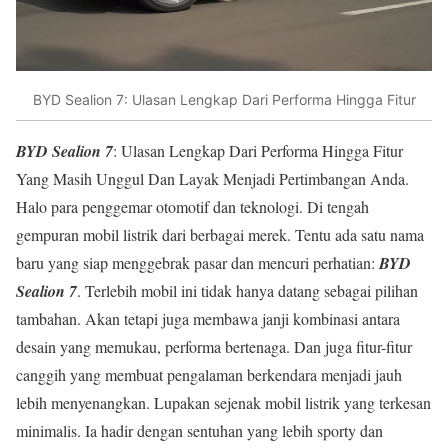
BYD Sealion 7: Ulasan Lengkap Dari Performa Hingga Fitur
BYD Sealion 7
: Ulasan Lengkap Dari Performa Hingga Fitur
Yang Masih Unggul Dan Layak Menjadi Pertimbangan Anda.
Halo para penggemar otomotif dan teknologi. Di tengah
gempuran mobil listrik dari berbagai merek. Tentu ada satu nama
baru yang siap menggebrak pasar dan mencuri perhatian:
BYD
Sealion 7
. Terlebih mobil ini tidak hanya datang sebagai pilihan
tambahan. Akan tetapi juga membawa janji kombinasi antara
desain yang memukau, performa bertenaga. Dan juga fitur-fitur
canggih yang membuat pengalaman berkendara menjadi jauh
lebih menyenangkan. Lupakan sejenak mobil listrik yang terkesan
minimalis. Ia hadir dengan sentuhan yang lebih sporty dan