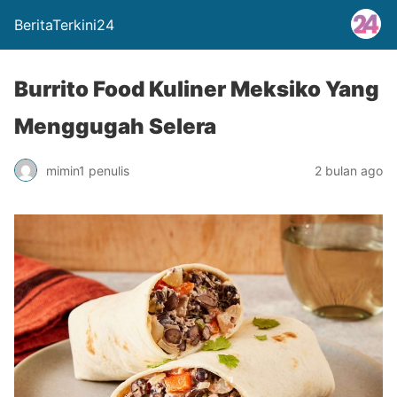
BeritaTerkini24
Burrito Food Kuliner Meksiko Yang
Menggugah Selera
mimin1 penulis
2 bulan ago