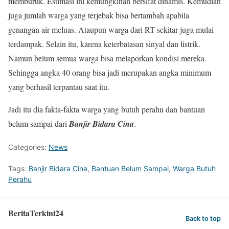
memburuk. Estimasi ini kemungkinan bersifat dinamis. Kemudian
juga jumlah warga yang terjebak bisa bertambah apabila
genangan air meluas. Ataupun warga dari RT sekitar juga mulai
terdampak. Selain itu, karena keterbatasan sinyal dan listrik.
Namun belum semua warga bisa melaporkan kondisi mereka.
Sehingga angka 40 orang bisa jadi merupakan angka minimum
yang berhasil terpantau saat itu.
Jadi itu dia fakta-fakta warga yang butuh perahu dan bantuan
belum sampai dari
Banjir Bidara Cina
.
Categories:
News
Tags:
Banjir Bidara Cina
,
Bantuan Belum Sampai
,
Warga Butuh
Perahu
BeritaTerkini24
Back to top