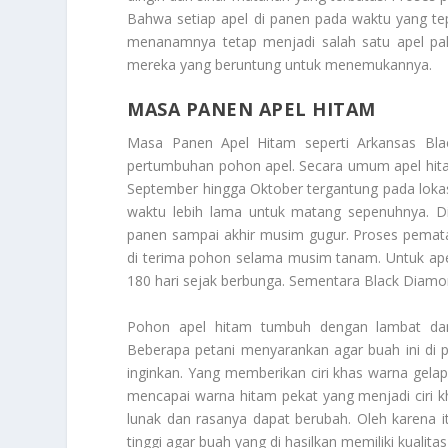
Bahwa setiap apel di panen pada waktu yang tep
menanamnya tetap menjadi salah satu apel palin
mereka yang beruntung untuk menemukannya.
MASA PANEN APEL HITAM
Masa Panen Apel Hitam
seperti Arkansas Bla
pertumbuhan pohon apel. Secara umum apel hita
September hingga Oktober tergantung pada loka
waktu lebih lama untuk matang sepenuhnya. Di
panen sampai akhir musim gugur. Proses pematan
di terima pohon selama musim tanam. Untuk ape
180 hari sejak berbunga. Sementara Black Diamo
Pohon apel hitam tumbuh dengan lambat dan
Beberapa petani menyarankan agar buah ini di 
inginkan. Yang memberikan ciri khas warna gelap p
mencapai warna hitam pekat yang menjadi ciri kha
lunak dan rasanya dapat berubah. Oleh karena
tinggi agar buah yang di hasilkan memiliki kualitas