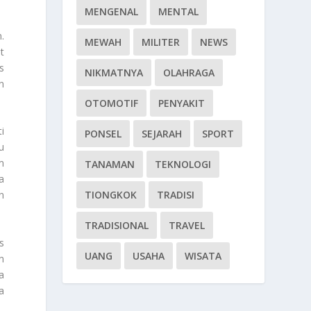
MENGENAL
MENTAL
.
MEWAH
MILITER
NEWS
t
s
NIKMATNYA
OLAHRAGA
n
OTOMOTIF
PENYAKIT
i
PONSEL
SEJARAH
SPORT
u
m
TANAMAN
TEKNOLOGI
a
TIONGKOK
TRADISI
n
TRADISIONAL
TRAVEL
s
UANG
USAHA
WISATA
n
a
a