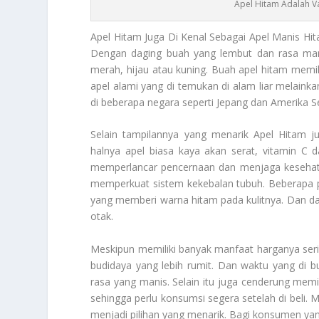
Apel Hitam Adalah Va
Apel Hitam
Juga Di Kenal Sebagai Apel Manis Hit
Dengan daging buah yang lembut dan rasa man
merah, hijau atau kuning. Buah apel hitam memili
apel alami yang di temukan di alam liar melainka
di beberapa negara seperti Jepang dan Amerika Se
Selain tampilannya yang menarik
Apel Hitam
ju
halnya apel biasa kaya akan serat, vitamin C 
memperlancar pencernaan dan menjaga kesehata
memperkuat sistem kekebalan tubuh. Beberapa 
yang memberi warna hitam pada kulitnya. Dan d
otak.
Meskipun memiliki banyak manfaat harganya sering
budidaya yang lebih rumit. Dan waktu yang di 
rasa yang manis. Selain itu juga cenderung memi
sehingga perlu konsumsi segera setelah di beli
menjadi pilihan yang menarik. Bagi konsumen yang