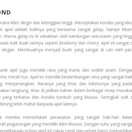
OND
mana iklim dingin dan ketinggian tinggi. Menciptakan kondisi yang idea
ri apel adalah kulitnya yang berwarna sangat gelap, hampir hitam
 Warna gelap ini di sebabkan oleh kandungan antosianin yang tingg
a kulit buah lainnya seperti blueberry dan cherry. Apel ini sangat d
n elegan. Membuatnya menjadi buah yang sangat di cari oleh par
unik apel juga memiliki rasa yang manis dan sedikit asam. Denga
na merah tua. Apel ini memiliki keseimbangan rasa yang sangat baik
g menyenangkan. Rasanya yang khas dan teksturnya yang pada
makan langsung. Atau di jadikan bahan dalam berbagai resep masaka
ang terbatas dan kondisi tumbuh yang khusus. Seringkali sulit d
erung lebih mahal daripada apel lainnya.
 mereka memerlukan perawatan yang sangat hati-hati dala
rah pegunungan yang memiliki iklim khusus. Dengan suhu yang sanga
pemeliharaan pohon apel ini cukup rumit dan petani harus memastikan