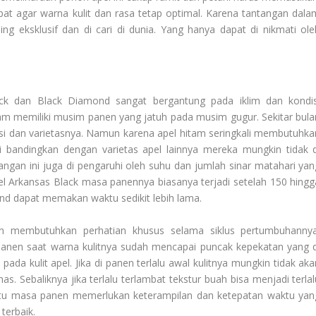
at agar warna kulit dan rasa tetap optimal. Karena tantangan dala
g eksklusif dan di cari di dunia. Yang hanya dapat di nikmati ole
ck dan Black Diamond sangat bergantung pada iklim dan kondis
m memiliki musim panen yang jatuh pada musim gugur. Sekitar bula
si dan varietasnya. Namun karena apel hitam seringkali membutuhka
 bandingkan dengan varietas apel lainnya mereka mungkin tidak d
gan ini juga di pengaruhi oleh suhu dan jumlah sinar matahari yan
l Arkansas Black masa panennya biasanya terjadi setelah 150 hingg
nd dapat memakan waktu sedikit lebih lama.
 membutuhkan perhatian khusus selama siklus pertumbuhannya
panen saat warna kulitnya sudah mencapai puncak kepekatan yang d
ada kulit apel. Jika di panen terlalu awal kulitnya mungkin tidak aka
s. Sebaliknya jika terlalu terlambat tekstur buah bisa menjadi terlal
 itu masa panen memerlukan keterampilan dan ketepatan waktu yan
 terbaik.