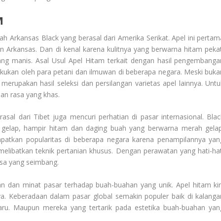
M
lah Arkansas Black yang berasal dari Amerika Serikat. Apel ini pertam
n Arkansas. Dan di kenal karena kulitnya yang berwarna hitam pekat
ang manis.
Asal Usul Apel Hitam
terkait dengan hasil pengembanga
lakukan oleh para petani dan ilmuwan di beberapa negara. Meski buka
a merupakan hasil seleksi dan persilangan varietas apel lainnya. Untu
dan rasa yang khas.
asal dari Tibet juga mencuri perhatian di pasar internasional. Blac
 gelap, hampir hitam dan daging buah yang berwarna merah gelap
apatkan popularitas di beberapa negara karena penampilannya yan
libatkan teknik pertanian khusus. Dengan perawatan yang hati-hat
asa yang seimbang.
 dan minat pasar terhadap buah-buahan yang unik. Apel hitam kin
nya. Keberadaan dalam pasar global semakin populer baik di kalanga
ru. Maupun mereka yang tertarik pada estetika buah-buahan yan