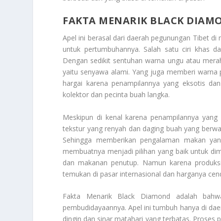
FAKTA MENARIK BLACK DIAM
Apel ini berasal dari daerah pegunungan Tibet di 
untuk pertumbuhannya. Salah satu ciri khas da
Dengan sedikit sentuhan warna ungu atau merah.
yaitu senyawa alami. Yang juga memberi warna pad
hargai karena penampilannya yang eksotis da
kolektor dan pecinta buah langka.
Meskipun di kenal karena penampilannya yang 
tekstur yang renyah dan daging buah yang berwar
Sehingga memberikan pengalaman makan yan
membuatnya menjadi pilihan yang baik untuk di
dan makanan penutup. Namun karena produksi y
temukan di pasar internasional dan harganya cend
Fakta Menarik Black Diamond
adalah bahwa
pembudidayaannya. Apel ini tumbuh hanya di dae
dingin dan sinar matahari yang terbatas. Proses 