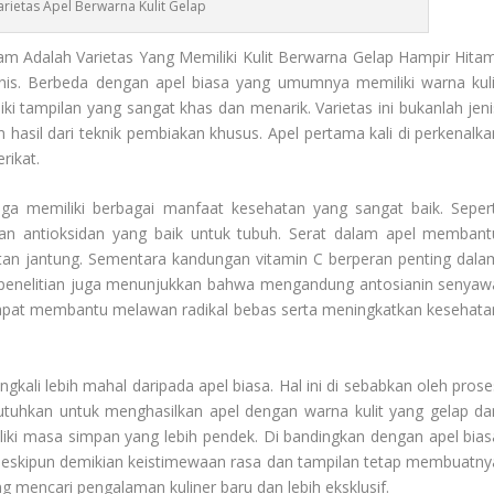
rietas Apel Berwarna Kulit Gelap
am Adalah Varietas Yang Memiliki Kulit Berwarna Gelap Hampir Hitam
is. Berbeda dengan apel biasa yang umumnya memiliki warna kuli
ki tampilan yang sangat khas dan menarik. Varietas ini bukanlah jeni
n hasil dari teknik pembiakan khusus. Apel pertama kali di perkenalka
rikat.
ga memiliki berbagai manfaat kesehatan yang sangat baik. Sepert
dan antioksidan yang baik untuk tubuh. Serat dalam apel membant
n jantung. Sementara kandungan vitamin C berperan penting dala
penelitian juga menunjukkan bahwa mengandung antosianin senyaw
apat membantu melawan radikal bebas serta meningkatkan kesehata
kali lebih mahal daripada apel biasa. Hal ini di sebabkan oleh prose
butuhkan untuk menghasilkan apel dengan warna kulit yang gelap da
liki masa simpan yang lebih pendek. Di bandingkan dengan apel bias
. Meskipun demikian keistimewaan rasa dan tampilan tetap membuatny
 mencari pengalaman kuliner baru dan lebih eksklusif.