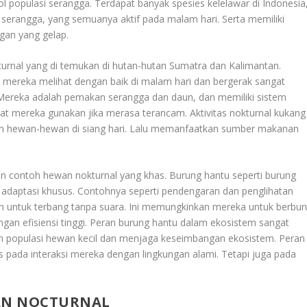
l populasi serangga. Terdapat banyak spesies kelelawar di Indonesia
serangga, yang semuanya aktif pada malam hari. Serta memiliki
ngan yang gelap.
turnal yang di temukan di hutan-hutan Sumatra dan Kalimantan.
mereka melihat dengan baik di malam hari dan bergerak sangat
 Mereka adalah pemakan serangga dan daun, dan memiliki sistem
at mereka gunakan jika merasa terancam. Aktivitas nokturnal kukang
 hewan-hewan di siang hari. Lalu memanfaatkan sumber makanan
n contoh hewan nokturnal yang khas. Burung hantu seperti burung
 adaptasi khusus. Contohnya seperti pendengaran dan penglihatan
n untuk terbang tanpa suara. Ini memungkinkan mereka untuk berbur
engan efisiensi tinggi. Peran burung hantu dalam ekosistem sangat
 populasi hewan kecil dan menjaga keseimbangan ekosistem. Peran
s pada interaksi mereka dengan lingkungan alami. Tetapi juga pada
AN NOCTURNAL