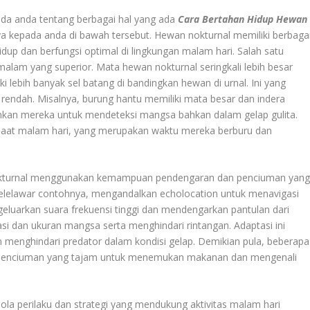
da anda tentang berbagai hal yang ada
Cara Bertahan Hidup Hewan
ya kepada anda di bawah tersebut. Hewan nokturnal memiliki berbaga
up dan berfungsi optimal di lingkungan malam hari. Salah satu
lam yang superior. Mata hewan nokturnal seringkali lebih besar
i lebih banyak sel batang di bandingkan hewan di urnal. Ini yang
endah. Misalnya, burung hantu memiliki mata besar dan indera
kan mereka untuk mendeteksi mangsa bahkan dalam gelap gulita.
 saat malam hari, yang merupakan waktu mereka berburu dan
 nokturnal menggunakan kemampuan pendengaran dan penciuman yan
. Kelelawar contohnya, mengandalkan echolocation untuk menavigasi
luarkan suara frekuensi tinggi dan mendengarkan pantulan dari
asi dan ukuran mangsa serta menghindari rintangan. Adaptasi ini
enghindari predator dalam kondisi gelap. Demikian pula, beberapa
ra penciuman yang tajam untuk menemukan makanan dan mengenali
a perilaku dan strategi yang mendukung aktivitas malam hari