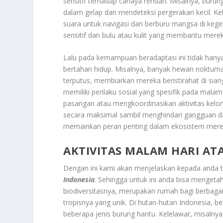
sensitif terhadap cahaya rendah. Misalnya, bur
dalam gelap dan mendeteksi pergerakan kecil. Ke
suara untuk navigasi dan berburu mangsa di keg
sensitif dan bulu atau kulit yang membantu mer
Lalu pada kemampuan beradaptasi ini tidak hanya 
bertahan hidup. Misalnya, banyak hewan nokturn
terputus, membiarkan mereka beristirahat di sian
memiliki perilaku sosial yang spesifik pada malam
pasangan atau mengkoordinasikan aktivitas ke
secara maksimal sambil menghindari gangguan dari
memainkan peran penting dalam ekosistem merek
AKTIVITAS MALAM HARI AT
Dengan ini kami akan menjelaskan kepada anda 
Indonesia
. Sehingga untuk ini anda bisa mengeta
biodiversitasnya, merupakan rumah bagi berbaga
tropisnya yang unik. Di hutan-hutan Indonesia, 
beberapa jenis burung hantu. Kelelawar, misaln