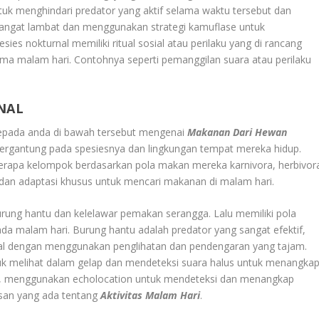
ntuk menghindari predator yang aktif selama waktu tersebut dan
sangat lambat dan menggunakan strategi kamuflase untuk
sies nokturnal memiliki ritual sosial atau perilaku yang di rancang
ma malam hari. Contohnya seperti pemanggilan suara atau perilaku
NAL
kepada anda di bawah tersebut mengenai
Makanan Dari Hewan
tergantung pada spesiesnya dan lingkungan tempat mereka hidup.
erapa kelompok berdasarkan pola makan mereka karnivora, herbivor
 dan adaptasi khusus untuk mencari makanan di malam hari.
burung hantu dan kelelawar pemakan serangga. Lalu memiliki pola
 malam hari. Burung hantu adalah predator yang sangat efektif,
adal dengan menggunakan penglihatan dan pendengaran yang tajam.
melihat dalam gelap dan mendeteksi suara halus untuk menangka
ain, menggunakan echolocation untuk mendeteksi dan menangkap
asan yang ada tentang
Aktivitas Malam Hari
.