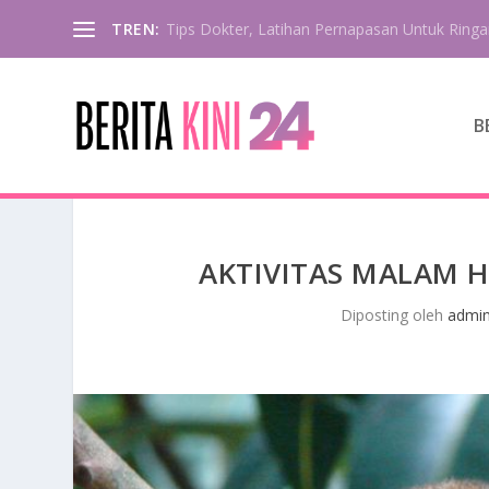
TREN:
Hidangan Populer Pangsit Di Negara Asia
B
AKTIVITAS MALAM 
Diposting oleh
admi