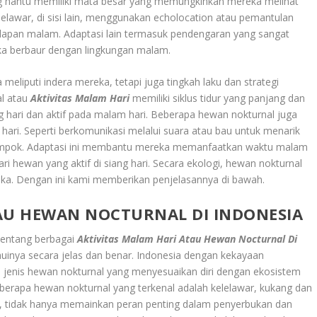
ung hantu memiliki mata besar yang memungkinkan mereka melihat
lelawar, di sisi lain, menggunakan echolocation atau pemantulan
elapan malam. Adaptasi lain termasuk pendengaran yang sangat
eka berbaur dengan lingkungan malam.
meliputi indera mereka, tetapi juga tingkah laku dan strategi
al atau
Aktivitas Malam Hari
memiliki siklus tidur yang panjang dan
g hari dan aktif pada malam hari. Beberapa hewan nokturnal juga
 hari. Seperti berkomunikasi melalui suara atau bau untuk menarik
lompok. Adaptasi ini membantu mereka memanfaatkan waktu malam
 hewan yang aktif di siang hari. Secara ekologi, hewan nokturnal
a. Dengan ini kami memberikan penjelasannya di bawah.
AU HEWAN NOCTURNAL DI INDONESIA
tentang berbagai
Aktivitas Malam Hari Atau Hewan Nocturnal Di
huinya secara jelas dan benar. Indonesia dengan kekayaan
i jenis hewan nokturnal yang menyesuaikan diri dengan ekosistem
beberapa hewan nokturnal yang terkenal adalah kelelawar, kukang dan
ya, tidak hanya memainkan peran penting dalam penyerbukan dan