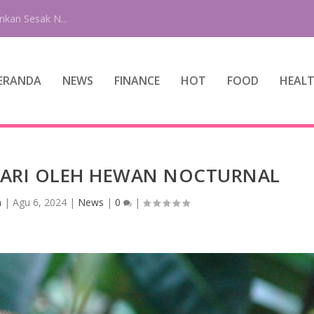
ERANDA
NEWS
FINANCE
HOT
FOOD
HEAL
HARI OLEH HEWAN NOCTURNAL
n
|
Agu 6, 2024
|
News
|
0
|