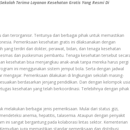
 Sekolah Terima Layanan Kesehatan Gratis Yang Resmi Di
dan terorganisir. Tentunya dari berbagai pihak untuk memastikan
ndonesia. Pemeriksaan kesehatan gratis ini dilaksanakan dengan
ih yang terdiri dari dokter, perawat, bidan, dan tenaga kesehatan
 puskesmas dan puskesmas pembantu. Tenaga kesehatan tersebut secar
anan kesehatan bisa menjangkau anak-anak tanpa mereka harus pergi
program ini menggunakan sistem jemput bola. Serta dengan jadwal
ar mengajar. Pemeriksaan dilakukan di lingkungan sekolah masing-
esuaikan berdasarkan jenjang pendidikan. Dan dengan kelompok usia
tugas kesehatan yang telah berkoordinasi. Terlebihnya dengan pihak
melakukan berbagai jenis pemeriksaan. Mulai dari status gizi,
 mendeteksi anemia, hepatitis, talasemia. Ataupun dengan penyakit
m ini sangat bergantung pada kolaborasi lintas sektor. Kementerian
 Kemudian juga memastikan standar pemeriksaan dan distribusi