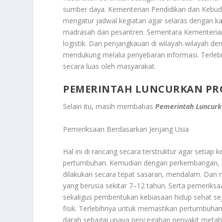
sumber daya. Kementerian Pendidikan dan Kebud
mengatur jadwal kegiatan agar selaras dengan k
madrasah dan pesantren. Sementara Kementeria
logistik. Dan penjangkauan di wilayah-wilayah de
mendukung melalui penyebaran informasi. Terlebih
secara luas oleh masyarakat.
PEMERINTAH LUNCURKAN PR
Selain itu, masih membahas
Pemerintah Luncurk
Pemeriksaan Berdasarkan Jenjang Usia
Hal ini di rancang secara terstruktur agar seti
pertumbuhan. Kemudian dengan perkembangan, d
dilakukan secara tepat sasaran, mendalam. Dan 
yang berusia sekitar 7–12 tahun. Serta pemeriks
sekaligus pembentukan kebiasaan hidup sehat sej
fisik. Terlebihnya untuk memastikan pertumbuhan
darah sebagai upaya pencegahan penyakit metab