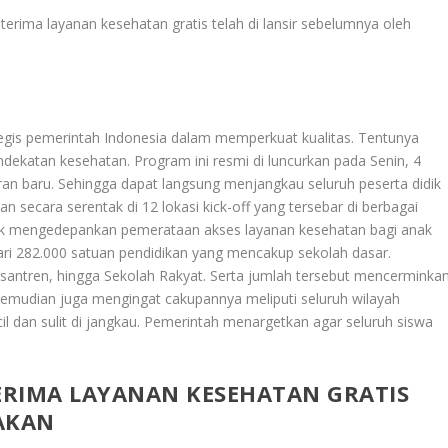
terima layanan kesehatan gratis telah di lansir sebelumnya oleh
tegis pemerintah Indonesia dalam memperkuat kualitas. Tentunya
ndekatan kesehatan. Program ini resmi di luncurkan pada Senin, 4
an baru. Sehingga dapat langsung menjangkau seluruh peserta didik
n secara serentak di 12 lokasi kick-off yang tersebar di berbagai
tuk mengedepankan pemerataan akses layanan kesehatan bagi anak
dari 282.000 satuan pendidikan yang mencakup sekolah dasar.
antren, hingga Sekolah Rakyat. Serta jumlah tersebut mencerminka
Kemudian juga mengingat cakupannya meliputi seluruh wilayah
il dan sulit di jangkau. Pemerintah menargetkan agar seluruh siswa
TERIMA LAYANAN KESEHATAN GRATIS
AKAN