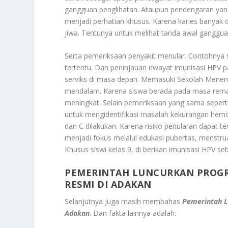
gangguan penglihatan. Ataupun pendengaran yang
menjadi perhatian khusus. Karena karies banyak di
jiwa. Tentunya untuk melihat tanda awal ganggua
Serta pemeriksaan penyakit menular. Contohnya s
tertentu. Dan peninjauan riwayat imunisasi HPV
serviks di masa depan. Memasuki Sekolah Menen
mendalam. Karena siswa berada pada masa remaj
meningkat. Selain pemeriksaan yang sama seperti
untuk mengidentifikasi masalah kekurangan hemog
dan C dilakukan. Karena risiko penularan dapat t
menjadi fokus melalui edukasi pubertas, menstru
Khusus siswi kelas 9, di berikan imunisasi HPV se
PEMERINTAH LUNCURKAN PROGR
RESMI DI ADAKAN
Selanjutnya juga masih membahas
Pemerintah L
Adakan
. Dan fakta lainnya adalah: