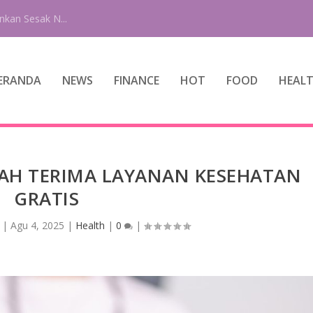
nkan Sesak N...
ERANDA
NEWS
FINANCE
HOT
FOOD
HEAL
LAH TERIMA LAYANAN KESEHATAN
GRATIS
|
Agu 4, 2025
|
Health
|
0
|