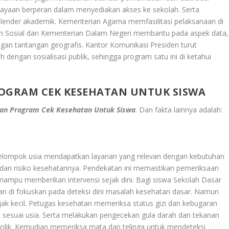
ayaan berperan dalam menyediakan akses ke sekolah. Serta
alender akademik. Kementerian Agama memfasilitasi pelaksanaan di
n Sosial dan Kementerian Dalam Negeri membantu pada aspek data,
ngan tantangan geografis. Kantor Komunikasi Presiden turut
 dengan sosialisasi publik, sehingga program satu ini di ketahui
OGRAM CEK KESEHATAN UNTUK SISWA
an Program Cek Kesehatan Untuk Siswa
. Dan fakta lainnya adalah:
ap kelompok usia mendapatkan layanan yang relevan dengan kebutuhan
an risiko kesehatannya. Pendekatan ini memastikan pemeriksaan
mampu memberikan intervensi sejak dini. Bagi siswa Sekolah Dasar
aan di fokuskan pada deteksi dini masalah kesehatan dasar. Namun
ak kecil. Petugas kesehatan memeriksa status gizi dan kebugaran
 sesuai usia. Serta melakukan pengecekan gula darah dan tekanan
olik. Kemudian memeriksa mata dan telinga untuk mendeteksi