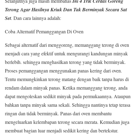
Selanjutnya juga masih membahas
Ini 4 Trik Cerdas Goreng
Terong Agar Hasilnya Kriuk Dan Tak Berminyak Secara Sat
Set
. Dan cara lainnya adalah:
Coba Alternatif Pemanggangan Di Oven
Sebagai alternatif dari menggoreng, memanggang terong di oven
menjadi cara yang efektif untuk mengurangi kandungan minyak
berlebih. sehingga menghasilkan terong yang tidak berminyak.
Proses pemanggangan menggunakan panas kering dari oven.
Tentu memungkinkan terong matang dengan baik tanpa harus di
rendam dalam minyak panas. Ketika memanggang terong, anda
dapat mengoleskan sedikit minyak pada permukaannya. Ataupun
bahkan tanpa minyak sama sekali. Sehingga nantinya tetap terasa
ringan dan tidak berminyak. Panas dari oven membantu
mengeluarkan kelembapan terong secara merata. Kemudian juga
membuat bagian luar menjadi sedikit kering dan bertekstur.