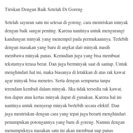
Tiriskan Dengan Baik Setelah Di Goreng
Setelah sayuran satu ini selesai di goreng, cara meniriskan minyak
dengan baik sangat penting. Karena nantinya untuk mengurangi
kandungan minyak yang menempel pada permukaannya. Terlebih
dengan masakan yang baru di angkat dari minyak masih
membawa minyak panas. Kemudian juga yang bisa membuat
teksturnya terasa berat. Dan juga berminyak saat di santap. Untuk
menghindari hal ini, maka biasanya di letakkan di atas rak kawat
agar minyak bisa menetes. Serta dengan sempurna tanpa
terendam kembali dalam minyak. Jika tidak tersedia rak kawat,
tisu dapur atau kertas minyak dapat di gunakan. Karena hal ini
nantinya untuk menyerap minyak berlebih secara efektif. Dan
juga meniriskan dengan cara yang tepat juga berarti menghindari
penumpukan potongannya yang baru di goreng. Namun dengan
menumpuknya masakan satu ini akan membuat uap panas