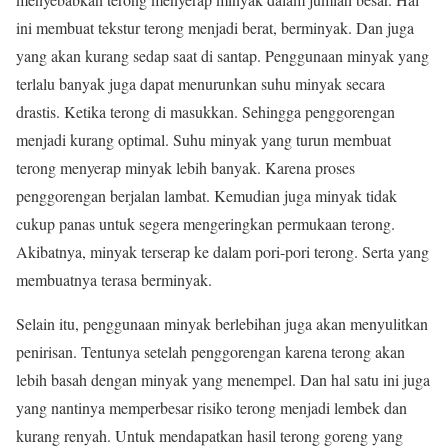
ini membuat tekstur terong menjadi berat, berminyak. Dan juga
yang akan kurang sedap saat di santap. Penggunaan minyak yang
terlalu banyak juga dapat menurunkan suhu minyak secara
drastis. Ketika terong di masukkan. Sehingga penggorengan
menjadi kurang optimal. Suhu minyak yang turun membuat
terong menyerap minyak lebih banyak. Karena proses
penggorengan berjalan lambat. Kemudian juga minyak tidak
cukup panas untuk segera mengeringkan permukaan terong.
Akibatnya, minyak terserap ke dalam pori-pori terong. Serta yang
membuatnya terasa berminyak.
Selain itu, penggunaan minyak berlebihan juga akan menyulitkan
penirisan. Tentunya setelah penggorengan karena terong akan
lebih basah dengan minyak yang menempel. Dan hal satu ini juga
yang nantinya memperbesar risiko terong menjadi lembek dan
kurang renyah. Untuk mendapatkan hasil terong goreng yang