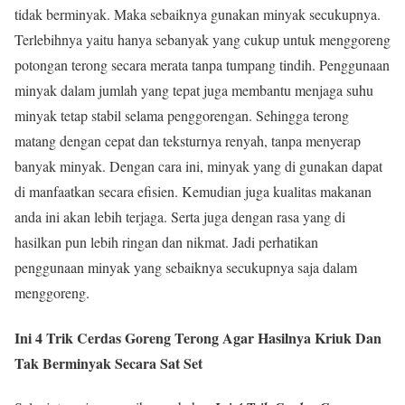
tidak berminyak. Maka sebaiknya gunakan minyak secukupnya.
Terlebihnya yaitu hanya sebanyak yang cukup untuk menggoreng
potongan terong secara merata tanpa tumpang tindih. Penggunaan
minyak dalam jumlah yang tepat juga membantu menjaga suhu
minyak tetap stabil selama penggorengan. Sehingga terong
matang dengan cepat dan teksturnya renyah, tanpa menyerap
banyak minyak. Dengan cara ini, minyak yang di gunakan dapat
di manfaatkan secara efisien. Kemudian juga kualitas makanan
anda ini akan lebih terjaga. Serta juga dengan rasa yang di
hasilkan pun lebih ringan dan nikmat. Jadi perhatikan
penggunaan minyak yang sebaiknya secukupnya saja dalam
menggoreng.
Ini 4 Trik Cerdas Goreng Terong Agar Hasilnya Kriuk Dan
Tak Berminyak Secara Sat Set