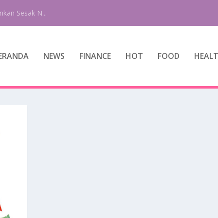
nkan Sesak N...
ERANDA
NEWS
FINANCE
HOT
FOOD
HEAL