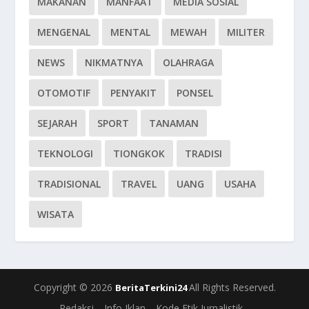
MAKANAN
MANFAAT
MEDIA SOSIAL
MENGENAL
MENTAL
MEWAH
MILITER
NEWS
NIKMATNYA
OLAHRAGA
OTOMOTIF
PENYAKIT
PONSEL
SEJARAH
SPORT
TANAMAN
TEKNOLOGI
TIONGKOK
TRADISI
TRADISIONAL
TRAVEL
UANG
USAHA
WISATA
Copyright © 2026
All Rights Reserved.
BeritaTerkini24
Redaksi
Info Iklan
Kode Etik Jurnalistik