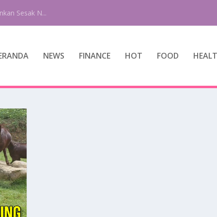
nkan Sesak N...
ERANDA
NEWS
FINANCE
HOT
FOOD
HEAL