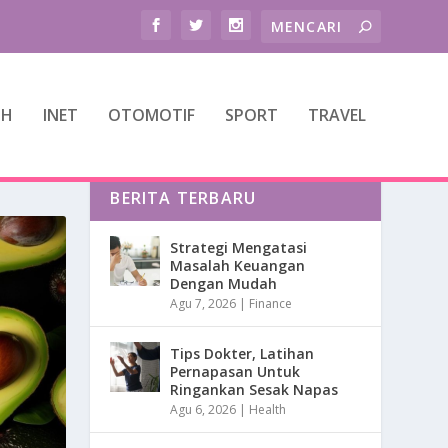
TH
INET
OTOMOTIF
SPORT
TRAVEL
BERITA TERBARU
Strategi Mengatasi
Masalah Keuangan
Dengan Mudah
Agu 7, 2026
|
Finance
Tips Dokter, Latihan
Pernapasan Untuk
Ringankan Sesak Napas
Agu 6, 2026
|
Health