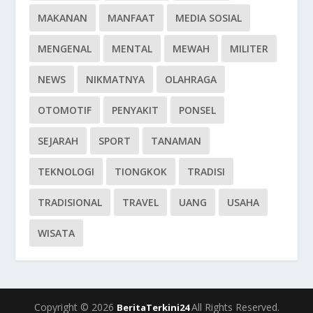
MAKANAN
MANFAAT
MEDIA SOSIAL
MENGENAL
MENTAL
MEWAH
MILITER
NEWS
NIKMATNYA
OLAHRAGA
OTOMOTIF
PENYAKIT
PONSEL
SEJARAH
SPORT
TANAMAN
TEKNOLOGI
TIONGKOK
TRADISI
TRADISIONAL
TRAVEL
UANG
USAHA
WISATA
Copyright © 2026
All Rights Reserved.
BeritaTerkini24