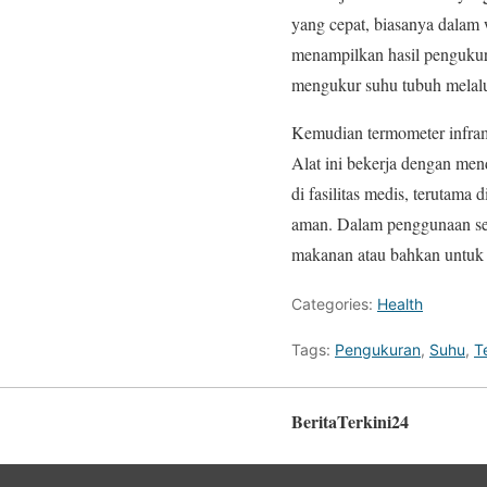
yang cepat, biasanya dalam 
menampilkan hasil pengukur
mengukur suhu tubuh melalui
Kemudian termometer infram
Alat ini bekerja dengan men
di fasilitas medis, teruta
aman. Dalam penggunaan seh
makanan atau bahkan untuk a
Categories:
Health
Tags:
Pengukuran
,
Suhu
,
T
BeritaTerkini24