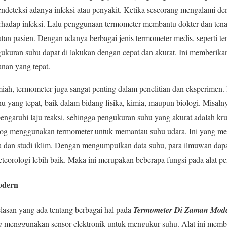
endeteksi adanya infeksi atau penyakit. Ketika seseorang mengalami d
rhadap infeksi. Lalu penggunaan termometer membantu dokter dan ten
tan pasien. Dengan adanya berbagai jenis termometer medis, seperti te
ukuran suhu dapat di lakukan dengan cepat dan akurat. Ini memberikan
nan yang tepat.
ah, termometer juga sangat penting dalam penelitian dan eksperimen.
yang tepat, baik dalam bidang fisika, kimia, maupun biologi. Misaln
garuhi laju reaksi, sehingga pengukuran suhu yang akurat adalah krusi
og menggunakan termometer untuk memantau suhu udara. Ini yang meru
a dan studi iklim. Dengan mengumpulkan data suhu, para ilmuwan dapa
orologi lebih baik. Maka ini merupakan beberapa fungsi pada alat pe
odern
elasan yang ada tentang berbagai hal pada
Termometer Di Zaman Mod
ng menggunakan sensor elektronik untuk mengukur suhu. Alat ini memb