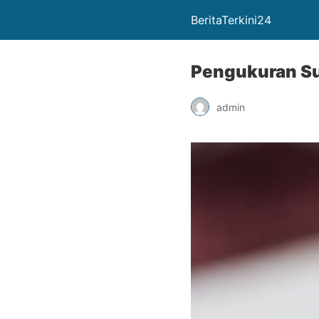
BeritaTerkini24
Pengukuran S
admin