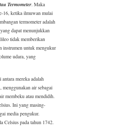
tau Termometer
. Maka
ke-16, ketika ilmuwan mulai
gembangan termometer adalah
,” yang dapat menunjukkan
lileo tidak memberikan
an instrumen untuk mengukur
olume udara, yang
i antara mereka adalah
h, menggunakan air sebagai
 air membeku atau mendidih.
elsius. Ini yang masing-
agai media pengukur.
a Celsius pada tahun 1742.