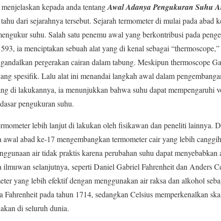
 menjelaskan kepada anda tentang
Awal Adanya Pengukuran Suhu A
 tahu dari sejarahnya tersebut. Sejarah termometer di mulai pada abad 
mengukur suhu. Salah satu penemu awal yang berkontribusi pada pen
 1593, ia menciptakan sebuah alat yang di kenal sebagai “thermoscope
andalkan pergerakan cairan dalam tabung. Meskipun thermoscope Ga
 yang spesifik. Lalu alat ini menandai langkah awal dalam pengembang
ang di lakukannya, ia menunjukkan bahwa suhu dapat mempengaruhi v
 dasar pengukuran suhu.
meter lebih lanjut di lakukan oleh fisikawan dan peneliti lainnya. D
da awal abad ke-17 mengembangkan termometer cair yang lebih canggi
nggunaan air tidak praktis karena perubahan suhu dapat menyebabkan
ra ilmuwan selanjutnya, seperti Daniel Gabriel Fahrenheit dan Anders C
ter yang lebih efektif dengan menggunakan air raksa dan alkohol seb
la Fahrenheit pada tahun 1714, sedangkan Celsius memperkenalkan skal
akan di seluruh dunia.