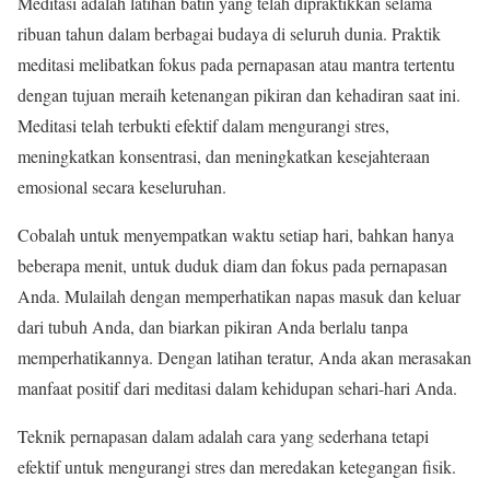
Meditasi adalah latihan batin yang telah dipraktikkan selama
ribuan tahun dalam berbagai budaya di seluruh dunia. Praktik
meditasi melibatkan fokus pada pernapasan atau mantra tertentu
dengan tujuan meraih ketenangan pikiran dan kehadiran saat ini.
Meditasi telah terbukti efektif dalam mengurangi stres,
meningkatkan konsentrasi, dan meningkatkan kesejahteraan
emosional secara keseluruhan.
Cobalah untuk menyempatkan waktu setiap hari, bahkan hanya
beberapa menit, untuk duduk diam dan fokus pada pernapasan
Anda. Mulailah dengan memperhatikan napas masuk dan keluar
dari tubuh Anda, dan biarkan pikiran Anda berlalu tanpa
memperhatikannya. Dengan latihan teratur, Anda akan merasakan
manfaat positif dari meditasi dalam kehidupan sehari-hari Anda.
Teknik pernapasan dalam adalah cara yang sederhana tetapi
efektif untuk mengurangi stres dan meredakan ketegangan fisik.