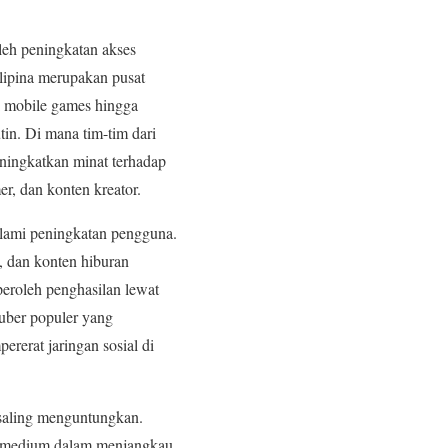
eh peningkatan akses
lipina merupakan pusat
ri mobile games hingga
tin. Di mana tim-tim dari
ningkatkan minat terhadap
r, dan konten kreator.
lami peningkatan pengguna.
 dan konten hiburan
peroleh penghasilan lewat
uber populer yang
rerat jaringan sosial di
saling menguntungkan.
n medium dalam menjangkau