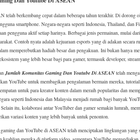
aming Dan Youtube Di ASEAN
telah berkembang cepat dalam beberapa tahun terakhir. Di dorong ol
ngguna smartphone. Negara-negara seperti Indonesia, Thailand, dan Fi
aan pengguna aktif setiap harinya. Berbagai jenis permainan, mulai da
arakat. Contoh nyata adalah kejuaraan esports yang di adakan secara ru
dalam memperebutkan hadiah besar dan pengakuan. Ini bukan hanya me
kosistem yang lebih besar bagi para gamer, termasuk developer, streame
gan
Jumlah Komunitas Gaming Dan Youtube Di ASEAN
telah menga
kan YouTube untuk membagikan pengalaman bermain mereka, tutorial,
sempatan untuk para kreator konten dalam meraih popularitas dan mem
negara seperti Indonesia dan Malaysia menjadi rumah bagi banyak YouT
Selain itu, kolaborasi antar YouTuber dan gamer semakin lumrah, mempe
ikan variasi konten yang lebih banyak untuk penonton.
 gaming dan YouTube di ASEAN telah menciptakan lingkungan yang 
n keahlian mereka di platform video, sementara YouTube menyediaka