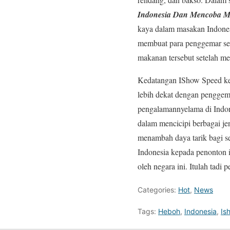
Indonesia Dan Mencoba M
kaya dalam masakan Indones
membuat para penggemar sem
makanan tersebut setelah mel
Kedatangan IShow Speed ke 
lebih dekat dengan penggema
pengalamannyelama di Indon
dalam mencicipi berbagai j
menambah daya tarik bagi s
Indonesia kepada penonton 
oleh negara ini. Itulah tadi
Categories:
Hot
,
News
Tags:
Heboh
,
Indonesia
,
Is