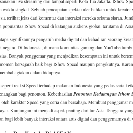
nakan live streaming dari tempat seperti Kota Tua Jakarta. IShow Spe
am waktu singkat. Sebuah pencapaian spektakuler bahkan untuk kreator 
sia terlihat jelas dari komentar dan interaksi mereka selama siaran. J
 popularitas IShow Speed di kalangan audiens global, terutama di Asi
tapa signifikannya pengaruh media digital dan kehadiran seorang krea
gai negara. Di Indonesia, di mana komunitas gaming dan YouTube tumb
usias. Banyak penggemar yang menjadikan kesempatan ini untuk berte
 momen bersejarah baik bagi IShow Speed maupun pengikutnya. Karena 
 membahagiakan dalam hidupnya.
 seperti reaksi Speed terhadap makanan Indonesia yang pedas serta keik
enangkan bagi penonton. Keberhasilan
Penonton Kedatangan Ishow 
g oleh karakter Speed yang ceria dan bersahaja. Membuat penggemar me
ayar. Kunjungan ini menjadi aspek penting dari tur Asia Tenggara yang 
bagi lebih banyak interaksi antara artis digital dan penggemarnya di w