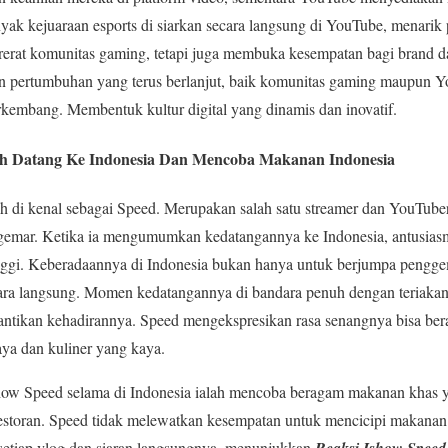
nyak kejuaraan esports di siarkan secara langsung di YouTube, menarik 
erat komunitas gaming, tetapi juga membuka kesempatan bagi brand dan
n pertumbuhan yang terus berlanjut, baik komunitas gaming maupun
kembang. Membentuk kultur digital yang dinamis dan inovatif.
lah Datang Ke Indonesia Dan Mencoba Makanan Indonesia
h di kenal sebagai Speed. Merupakan salah satu streamer dan YouTuber
gemar. Ketika ia mengumumkan kedatangannya ke Indonesia, antusias
nggi. Keberadaannya di Indonesia bukan hanya untuk berjumpa pengge
ara langsung. Momen kedatangannya di bandara penuh dengan teriakan 
tikan kehadirannya. Speed mengekspresikan rasa senangnya bisa bera
a dan kuliner yang kaya.
how Speed selama di Indonesia ialah mencoba beragam makanan khas y
estoran. Speed tidak melewatkan kesempatan untuk mencicipi makanan se
setiap vlog dan siaran langsungnya, menunjukkan
Reaksi Ishow Speed