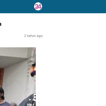
a
2 tahun ago