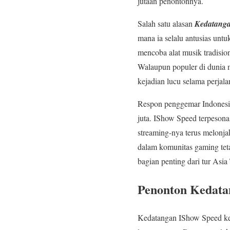
jutaan penontonnya.
Salah satu alasan
Kedatanga
mana ia selalu antusias unt
mencoba alat musik tradisi
Walaupun populer di dunia 
kejadian lucu selama perjal
Respon penggemar Indonesia 
juta. IShow Speed terpeson
streaming-nya terus melonja
dalam komunitas gaming teta
bagian penting dari tur Asi
Penonton Kedata
Kedatangan IShow Speed ke 