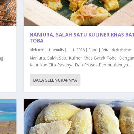
NANIURA, SALAH SATU KULINER KHAS BA
TOBA
oleh
mimin1 penulis
|
Jul 1, 2026
|
Food
|
0
|
ng
Naniura, Salah Satu Kuliner Khas Batak Toba, Denga
Keunikan Cita Rasanya Dan Proses Pembuatannya...
BACA SELENGKAPNYA