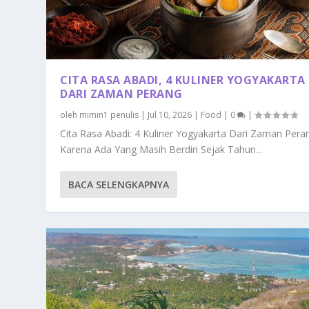
CITA RASA ABADI, 4 KULINER YOGYAKARTA
DARI ZAMAN PERANG
oleh
mimin1 penulis
|
Jul 10, 2026
|
Food
|
0
|
Cita Rasa Abadi: 4 Kuliner Yogyakarta Dari Zaman Pera
Karena Ada Yang Masih Berdiri Sejak Tahun...
BACA SELENGKAPNYA