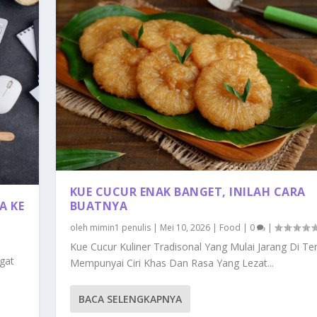
KUE CUCUR ENAK BANGET, INILAH CARA
A KE
BUATNYA
oleh
mimin1 penulis
|
Mei 10, 2026
|
Food
|
0
|
Kue Cucur Kuliner Tradisonal Yang Mulai Jarang Di Te
ngat
Mempunyai Ciri Khas Dan Rasa Yang Lezat...
BACA SELENGKAPNYA