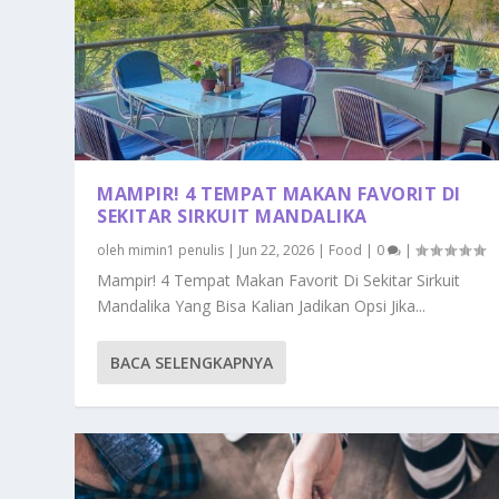
MAMPIR! 4 TEMPAT MAKAN FAVORIT DI
SEKITAR SIRKUIT MANDALIKA
oleh
mimin1 penulis
|
Jun 22, 2026
|
Food
|
0
|
Mampir! 4 Tempat Makan Favorit Di Sekitar Sirkuit
Mandalika Yang Bisa Kalian Jadikan Opsi Jika...
BACA SELENGKAPNYA