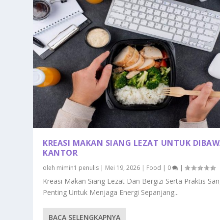
KREASI MAKAN SIANG LEZAT UNTUK DIBAW
KANTOR
oleh
mimin1 penulis
|
Mei 19, 2026
|
Food
|
0
|
Kreasi Makan Siang Lezat Dan Bergizi Serta Praktis Sa
Penting Untuk Menjaga Energi Sepanjang...
BACA SELENGKAPNYA